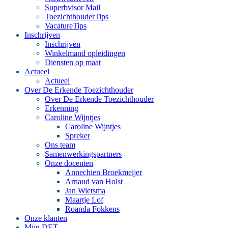
Superbvisor Mail
ToezichthouderTips
VacatureTips
Inschrijven
Inschrijven
Winkelmand opleidingen
Diensten op maat
Actueel
Actueel
Over De Erkende Toezichthouder
Over De Erkende Toezichthouder
Erkenning
Caroline Wijntjes
Caroline Wijntjes
Spreker
Ons team
Samenwerkingspartners
Onze docenten
Annechien Broekmeijer
Arnaud van Holst
Jan Wietsma
Maartje Lof
Roanda Fokkens
Onze klanten
Mijn DET