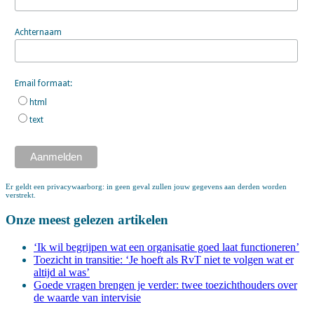
Achternaam
Email formaat:
html
text
Er geldt een privacywaarborg: in geen geval zullen jouw gegevens aan derden worden
verstrekt.
Onze meest gelezen artikelen
‘Ik wil begrijpen wat een organisatie goed laat functioneren’
Toezicht in transitie: ‘Je hoeft als RvT niet te volgen wat er
altijd al was’
Goede vragen brengen je verder: twee toezichthouders over
de waarde van intervisie