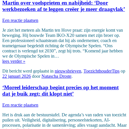
Martin over voelsprieten en nabijheid: ‘Door
werkbezoeken af te leggen creëer je meer draagvlak’
Een reactie plaatsen
Je ziet het meteen als Martin ten Hove praat: zijn energie komt van
beweging. Hij bouwde Team IKO-X20 samen met zijn broer op.
Een professioneel schaatsteam dat hij als ondernemer, coach en
teameigenaar begeleidt richting de Olympische Spelen. “Ons
contract is verlengd tot 2030”, zegt hij trots. “Komend jaar hebben
we de Olympische Spelen in…
lees verder »
Dit bericht werd geplaatst in
nieuwsbrieven
,
ToezichthouderTips
op
22 januari 2026
door
Natascha Droste
.
‘Moreel leiderschap begint precies op het moment
dat je buik zegt: dit klopt niet’
Een reactie plaatsen
Het is druk aan de bestuurstafel. De agenda’s van raden van toezicht
puilen uit. Veiligheid, digitalisering, personeelstekorten, AI-
processen, polarisatie in de samenleving; alles vraagt aandacht. Maar