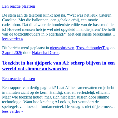
Een reactie plaatsen
De stem aan de telefoon klinkt nog na. “Wat was het leuk gisteren,
Caroline. Met die ballonnen, een gebakje erbij, een mooie
cadeaubon. Dat dit alweer de honderdste editie van de basismodule
is! Hoeveel mensen heb je wel niet opgeleid in al die jaren? De helft
van de toezichthouders in Nederland?” Met een snelle berekening…
lees verder »
Dit bericht werd geplaatst in
nieuwsbrieven
,
ToezichthouderTips
op
2 april 2026
door
Natascha Droste
.
Toezicht in het tijdperk van AI: scherp blijven in een
wereld vol slimme antwoorden
Een reactie plaatsen
Een rapport van dertig pagina’s? Laat AI het samenvatten en je hebt
in minuten zicht op de kern. Handig, snel en verleidelijk efficiënt.
Maar wie toezicht houdt, mag zich niet laten sussen door slimme
technologie. Want hoe krachtig AI ook is, het verandert de
spelregels van toezicht fundamenteel. De vraag is niet óf je ermee…
lees verder »