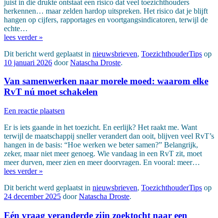
juist in die drukte ontstaat een risico dat veel toezichthouders
herkennen… maar zelden hardop uitspreken. Het risico dat je blijft
hangen op cijfers, rapportages en voortgangsindicatoren, terwijl de
echte…
lees verder »
Dit bericht werd geplaatst in
nieuwsbrieven
,
ToezichthouderTips
op
10 januari 2026
door
Natascha Droste
.
Van samenwerken naar morele moed: waarom elke
RvT nú moet schakelen
Een reactie plaatsen
Er is iets gaande in het toezicht. En eerlijk? Het raakt me. Want
terwijl de maatschappij sneller verandert dan ooit, blijven veel RvT’s
hangen in de basis: “Hoe werken we beter samen?” Belangrijk,
zeker, maar niet meer genoeg. Wie vandaag in een RvT zit, moet
meer durven, meer zien en meer doorvragen. En vooral: meer…
lees verder »
Dit bericht werd geplaatst in
nieuwsbrieven
,
ToezichthouderTips
op
24 december 2025
door
Natascha Droste
.
Eén vraag veranderde zijn zoektocht naar een