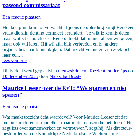
passend commissariaat
Een reactie plaatsen
Het keerpunt komt onverwacht. Tijdens de opleiding krijgt René een
vraag die zijn richting compleet verandert. “Je wilt je kennis delen,
maar wat zit daarachter?” René ontdekt dat hij niet alleen wil geven,
maar ook wil leren. Hij wil zijn blik verbreden en bij andere
organisaties naar binnenkijken. Dat inzicht verandert zijn zoektocht
naar een…
lees verder »
Dit bericht werd geplaatst in
nieuwsbrieven
,
ToezichthouderTips
op
10 december 2025
door
Natascha Droste
.
Maurice Leeser over de RvT: “We sparren en niet
sparen”
Een reactie plaatsen
Wat maakt toezicht écht waardevol? Voor Maurice Leeser zit dat
niet in structuren of modellen, maar in de mensen die het doen. “Het
zegt iets over samenwerken en vertrouwen”, zegt hij. Als directeur-
bestuurder van de Koninklijke Nederlandsche Wielren Unie