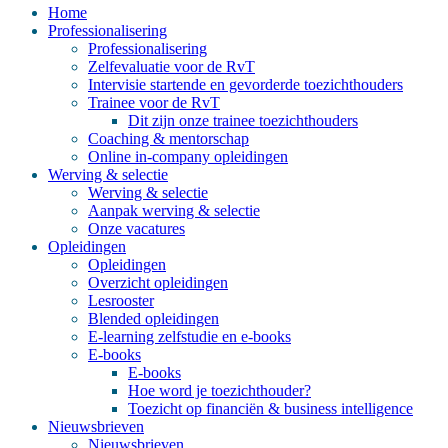
Home
Professionalisering
Professionalisering
Zelfevaluatie voor de RvT
Intervisie startende en gevorderde toezichthouders
Trainee voor de RvT
Dit zijn onze trainee toezichthouders
Coaching & mentorschap
Online in-company opleidingen
Werving & selectie
Werving & selectie
Aanpak werving & selectie
Onze vacatures
Opleidingen
Opleidingen
Overzicht opleidingen
Lesrooster
Blended opleidingen
E-learning zelfstudie en e-books
E-books
E-books
Hoe word je toezichthouder?
Toezicht op financiën & business intelligence
Nieuwsbrieven
Nieuwsbrieven