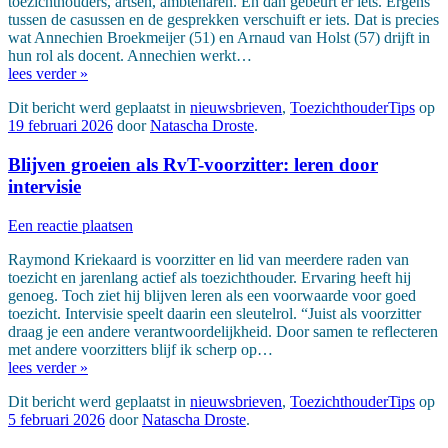
toezichthouders, artsen, ambtenaren. En dan gebeurt er iets. Ergens
tussen de casussen en de gesprekken verschuift er iets. Dat is precies
wat Annechien Broekmeijer (51) en Arnaud van Holst (57) drijft in
hun rol als docent. Annechien werkt…
lees verder »
Dit bericht werd geplaatst in
nieuwsbrieven
,
ToezichthouderTips
op
19 februari 2026
door
Natascha Droste
.
Blijven groeien als RvT-voorzitter: leren door
intervisie
Een reactie plaatsen
Raymond Kriekaard is voorzitter en lid van meerdere raden van
toezicht en jarenlang actief als toezichthouder. Ervaring heeft hij
genoeg. Toch ziet hij blijven leren als een voorwaarde voor goed
toezicht. Intervisie speelt daarin een sleutelrol. “Juist als voorzitter
draag je een andere verantwoordelijkheid. Door samen te reflecteren
met andere voorzitters blijf ik scherp op…
lees verder »
Dit bericht werd geplaatst in
nieuwsbrieven
,
ToezichthouderTips
op
5 februari 2026
door
Natascha Droste
.