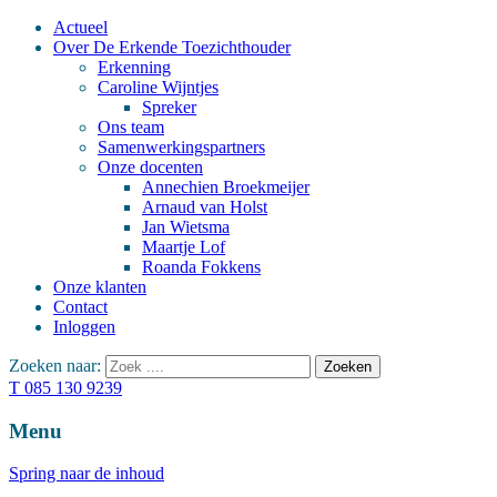
Actueel
Over De Erkende Toezichthouder
Erkenning
Caroline Wijntjes
Spreker
Ons team
Samenwerkingspartners
Onze docenten
Annechien Broekmeijer
Arnaud van Holst
Jan Wietsma
Maartje Lof
Roanda Fokkens
Onze klanten
Contact
Inloggen
Zoeken naar:
T 085 130 9239
Menu
Spring naar de inhoud