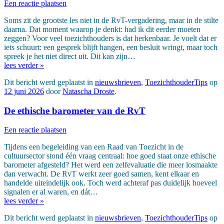
Een reactie plaatsen
Soms zit de grootste les niet in de RvT-vergadering, maar in de stilte
daarna. Dat moment waarop je denkt: had ik dit eerder moeten
zeggen? Voor veel toezichthouders is dat herkenbaar. Je voelt dat er
iets schuurt: een gesprek blijft hangen, een besluit wringt, maar toch
spreek je het niet direct uit. Dit kan zijn…
lees verder »
Dit bericht werd geplaatst in
nieuwsbrieven
,
ToezichthouderTips
op
12 juni 2026
door
Natascha Droste
.
De ethische barometer van de RvT
Een reactie plaatsen
Tijdens een begeleiding van een Raad van Toezicht in de
cultuursector stond één vraag centraal: hoe goed staat onze ethische
barometer afgesteld? Het werd een zelfevaluatie die meer losmaakte
dan verwacht. De RvT werkt zeer goed samen, kent elkaar en
handelde uiteindelijk ook. Toch werd achteraf pas duidelijk hoeveel
signalen er al waren, en dát…
lees verder »
Dit bericht werd geplaatst in
nieuwsbrieven
,
ToezichthouderTips
op