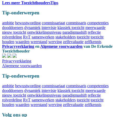
Lees meer ToezichthoudersTips
Tip-onderwerpen
ambitie
bewustwording
commissariaat
commissaris
competenties
dooddoeners
dynamiek
intervisie
klassiek toezicht
meerwaarde
nieuw toezicht
ontwikkelingsniveau
paradigmashift
reflectie
rolverdeling
RvT
samenwerken
stakeholders
toezicht
toezicht
houden
waarden
weerstand
werving
zelfevaluatie
zelfkennis
Privacyverklaring
en
Algemene voorwaarden
van
De Erkende
Toezichthouder
Privacyverklaring
Algemene voorwaarden
Tip-onderwerpen
ambitie
bewustwording
commissariaat
commissaris
competenties
dooddoeners
dynamiek
intervisie
klassiek toezicht
meerwaarde
nieuw toezicht
ontwikkelingsniveau
paradigmashift
reflectie
rolverdeling
RvT
samenwerken
stakeholders
toezicht
toezicht
houden
waarden
weerstand
werving
zelfevaluatie
zelfkennis
Volg ons op