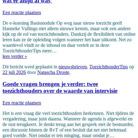
wat er altijd al was’
Een reactie plaatsen
De e-learning Basismodule Op weg naar nieuw toezicht geeft
Hanneke Vullings niet alleen nieuwe kennis, maar ook een andere
kijk op de rol van toezichthouders. Dankzij de flexibiliteit van online
leren kan ze de opleiding volgen wanneer het haar uitkomt. Net zo
waardevol vindt ze de inhoud en daar vertelt ze in deze
ToezichthouderTips meer…
lees verder »
Dit bericht werd geplaatst in
nieuwsbrieven
,
ToezichthouderTips
op
22 juli 2026
door
Natascha Droste
.
Goede vragen brengen je verder: twee
toezichthouders over de waarde van intervisie
Een reactie plaatsen
Het is een vraag die veel toezichthouders herkennen. Niet tijdens de
vergadering, maar juist daarna. Wanneer de agenda is afgewerkt en
de rust terugkeert. Je denkt terug aan het gesprek met de bestuurder,
een discussie binnen de RvT of een besluit dat net niet helemaal
goed voelde. Niet omdat er iets misging, maar omdat je…