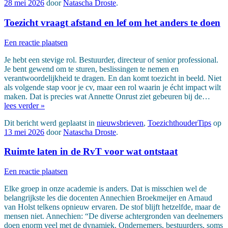
28 mei 2026
door
Natascha Droste
.
Toezicht vraagt afstand en lef om het anders te doen
Een reactie plaatsen
Je hebt een stevige rol. Bestuurder, directeur of senior professional.
Je bent gewend om te sturen, beslissingen te nemen en
verantwoordelijkheid te dragen. En dan komt toezicht in beeld. Niet
als volgende stap voor je cv, maar een rol waarin je écht impact wilt
maken. Dat is precies wat Annette Onrust ziet gebeuren bij de…
lees verder »
Dit bericht werd geplaatst in
nieuwsbrieven
,
ToezichthouderTips
op
13 mei 2026
door
Natascha Droste
.
Ruimte laten in de RvT voor wat ontstaat
Een reactie plaatsen
Elke groep in onze academie is anders. Dat is misschien wel de
belangrijkste les die docenten Annechien Broekmeijer en Arnaud
van Holst telkens opnieuw ervaren. De stof blijft hetzelfde, maar de
mensen niet. Annechien: “De diverse achtergronden van deelnemers
doen enorm veel met de dynamiek. Ondernemers, bestuurders, soms