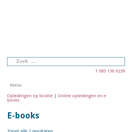
Zoeken
naar:
T 085 130 9239
Spring naar de inhoud
Menu
Opleidingen op locatie
|
Online opleidingen en e-
books
E-books
Toont alle 2 resultaten