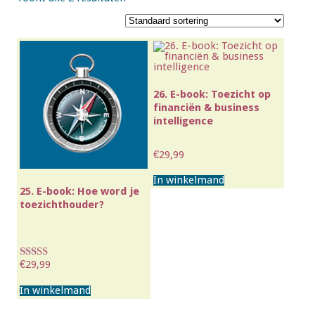
26. E-book: Toezicht op
financiën & business
intelligence
€
29,99
In winkelmand
25. E-book: Hoe word je
toezichthouder?
€
29,99
Waardering
5.00
uit 5
In winkelmand