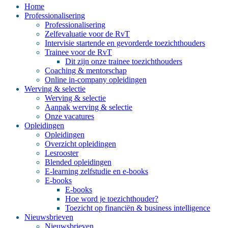
Home
Professionalisering
Professionalisering
Zelfevaluatie voor de RvT
Intervisie startende en gevorderde toezichthouders
Trainee voor de RvT
Dit zijn onze trainee toezichthouders
Coaching & mentorschap
Online in-company opleidingen
Werving & selectie
Werving & selectie
Aanpak werving & selectie
Onze vacatures
Opleidingen
Opleidingen
Overzicht opleidingen
Lesrooster
Blended opleidingen
E-learning zelfstudie en e-books
E-books
E-books
Hoe word je toezichthouder?
Toezicht op financiën & business intelligence
Nieuwsbrieven
Nieuwsbrieven