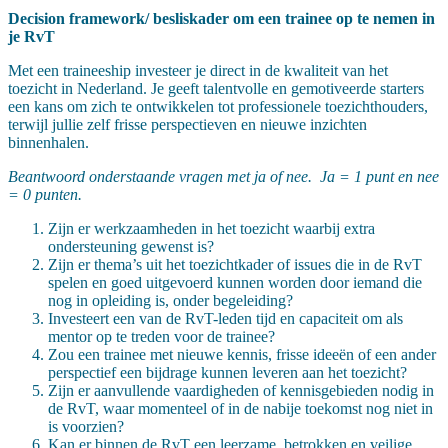
Decision framework/ besliskader om een trainee op te nemen in
je RvT
Met een traineeship investeer je direct in de kwaliteit van het
toezicht in Nederland. Je geeft talentvolle en gemotiveerde starters
een kans om zich te ontwikkelen tot professionele toezichthouders,
terwijl jullie zelf frisse perspectieven en nieuwe inzichten
binnenhalen.
Beantwoord onderstaande vragen met ja of nee. Ja = 1 punt en nee
= 0 punten.
Zijn er werkzaamheden in het toezicht waarbij extra
ondersteuning gewenst is?
Zijn er thema’s uit het toezichtkader of issues die in de RvT
spelen en goed uitgevoerd kunnen worden door iemand die
nog in opleiding is, onder begeleiding?
Investeert een van de RvT-leden tijd en capaciteit om als
mentor op te treden voor de trainee?
Zou een trainee met nieuwe kennis, frisse ideeën of een ander
perspectief een bijdrage kunnen leveren aan het toezicht?
Zijn er aanvullende vaardigheden of kennisgebieden nodig in
de RvT, waar momenteel of in de nabije toekomst nog niet in
is voorzien?
Kan er binnen de RvT een leerzame, betrokken en veilige