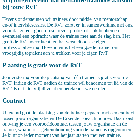
Wij zorgen ervoor dat de trainee naadloos aansluit
bij jouw RvT
Tevens ondersteunen wij trainees door middel van mentorschap
en/of intervisiesessies. De RvT zorgt er, in samenwerking met ons,
voor dat zij een goed omschreven profiel of taak hebben en
eventueel een opdracht waar de trainee mee aan de slag kan. Het
geeft de RvT meer lucht, en het versnelt ook je eigen
professionalisering. Bovendien is het een goede manier om
vroegtijdig toptalent aan te trekken voor je eigen RvT.
Plaatsing is
gratis
voor de RvT
Je investering voor de plaatsing van één trainee is gratis voor de
RvT. Indien de RvT nadien de trainee wil benoemen tot lid van de
RvT, is dat niet vrijblijvend en berekenen we een fee.
Contract
Uiteraard gaat de plaatsing van de trainee gepaard met een contract
tussen jouw organisatie en De Erkende Toezichthouder. Daarnaast
ontvang je een voorbeeldcontract tussen jouw organisatie en de
trainee, waarin o.a. geheimhouding voor de trainee is opgenomen.
Je kunt op ieder moment van het jaar starten met een trainee.