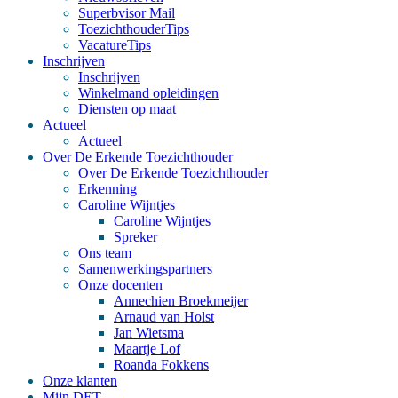
Superbvisor Mail
ToezichthouderTips
VacatureTips
Inschrijven
Inschrijven
Winkelmand opleidingen
Diensten op maat
Actueel
Actueel
Over De Erkende Toezichthouder
Over De Erkende Toezichthouder
Erkenning
Caroline Wijntjes
Caroline Wijntjes
Spreker
Ons team
Samenwerkingspartners
Onze docenten
Annechien Broekmeijer
Arnaud van Holst
Jan Wietsma
Maartje Lof
Roanda Fokkens
Onze klanten
Mijn DET