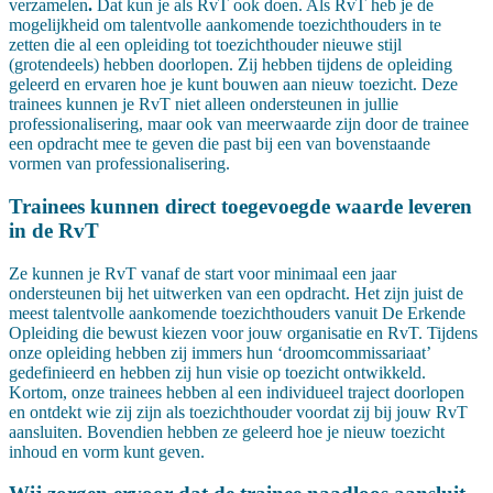
verzamelen
.
Dat kun je als RvT ook doen. Als RvT heb je de
mogelijkheid om talentvolle aankomende toezichthouders in te
zetten die al een opleiding tot toezichthouder nieuwe stijl
(grotendeels) hebben doorlopen. Zij hebben tijdens de opleiding
geleerd en ervaren hoe je kunt bouwen aan nieuw toezicht. Deze
trainees kunnen je RvT niet alleen ondersteunen in jullie
professionalisering, maar ook van meerwaarde zijn door de trainee
een opdracht mee te geven die past bij een van bovenstaande
vormen van professionalisering.
Trainees kunnen direct toegevoegde waarde leveren
in de RvT
Ze kunnen je RvT vanaf de start voor minimaal een jaar
ondersteunen bij het uitwerken van een opdracht. Het zijn juist de
meest talentvolle aankomende toezichthouders vanuit De Erkende
Opleiding die bewust kiezen voor jouw organisatie en RvT. Tijdens
onze opleiding hebben zij immers hun ‘droomcommissariaat’
gedefinieerd en hebben zij hun visie op toezicht ontwikkeld.
Kortom, onze trainees hebben al een individueel traject doorlopen
en ontdekt wie zij zijn als toezichthouder voordat zij bij jouw RvT
aansluiten. Bovendien hebben ze geleerd hoe je nieuw toezicht
inhoud en vorm kunt geven.