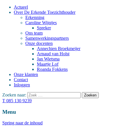
Actueel
Over De Erkende Toezichthouder
Erkenning
Caroline Wijntjes
Spreker
Ons team
Samenwerkingspartners
Onze docenten
Annechien Broekmeijer
Arnaud van Holst
Jan Wietsma
Maartje Lof
Roanda Fokkens
Onze klanten
Contact
Inloggen
Zoeken naar:
T 085 130 9239
Menu
Spring naar de inhoud