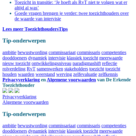
Toezicht in transitie: ‘Je hoeft als RvT niet te volgen wat er
altijd al was’
Goede vragen brengen je verder: twee toezichthouders over
de waarde van intervisie
Lees meer ToezichthoudersTips
Tip-onderwerpen
ambitie
bewustwording
commissariaat
commissaris
competenties
dooddoeners
dynamiek
intervisie
klassiek toezicht
meerwaarde
nieuw toezicht
ontwikkelingsniveau
paradigmashift
reflectie
rolverdeling
RvT
samenwerken
stakeholders
toezicht
toezicht
houden
waarden
weerstand
werving
zelfevaluatie
zelfkennis
Privacyverklaring
en
Algemene voorwaarden
van
De Erkende
Toezichthouder
Privacyverklaring
Algemene voorwaarden
Tip-onderwerpen
ambitie
bewustwording
commissariaat
commissaris
competenties
dooddoeners
dynamiek
intervisie
klassiek toezicht
meerwaarde