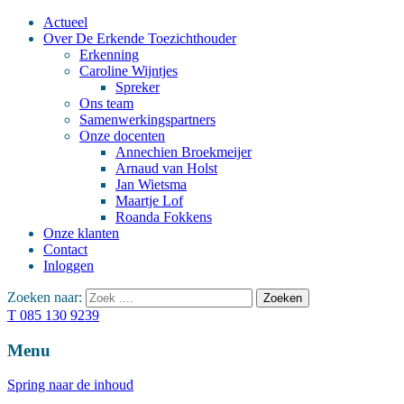
Actueel
Over De Erkende Toezichthouder
Erkenning
Caroline Wijntjes
Spreker
Ons team
Samenwerkingspartners
Onze docenten
Annechien Broekmeijer
Arnaud van Holst
Jan Wietsma
Maartje Lof
Roanda Fokkens
Onze klanten
Contact
Inloggen
Zoeken naar:
T 085 130 9239
Menu
Spring naar de inhoud