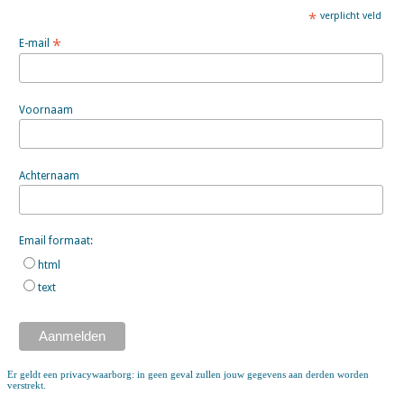
*
verplicht veld
*
E-mail
Voornaam
Achternaam
Email formaat:
html
text
Er geldt een privacywaarborg: in geen geval zullen jouw gegevens aan derden worden
verstrekt.