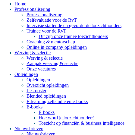
Home
Professionalisering
Professionalisering
Zelfevaluatie voor de RvT
Intervisie startende en gevorderde toezichthouders
Trainee voor de RvT
Dit zijn onze trainee toezichthouders
Coaching & mentorschap
Online in-company opleidingen
Werving & selectie
Werving & selectie
Aanpak werving & selectie
Onze vacatures
Opleidingen
Opleidingen
Overzicht opleidingen
Lesrooster
Blended opleidingen
E-learning zelfstudie en e-books
E-books
E-books
Hoe word je toezichthouder?
Toezicht op financiën & business intelligence
Nieuwsbrieven
Nieuwsbrieven