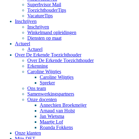
Superbvisor Mail
ToezichthouderTips
VacatureTips
Inschrijven
Inschrijven
Winkelmand opleidingen
Diensten op maat
Actueel
Actueel
Over De Erkende Toezichthouder
Over De Erkende Toezichthouder
Erkenning
Caroline Wijntjes
Caroline Wijntjes
Spreker
Ons team
Samenwerkingspartners
Onze docenten
Annechien Broekmeijer
Arnaud van Holst
Jan Wietsma
Maartje Lof
Roanda Fokkens
Onze klanten
Mijn DET