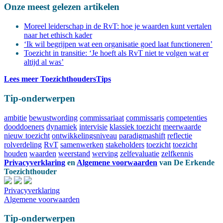
Onze meest gelezen artikelen
Moreel leiderschap in de RvT: hoe je waarden kunt vertalen
naar het ethisch kader
‘Ik wil begrijpen wat een organisatie goed laat functioneren’
Toezicht in transitie: ‘Je hoeft als RvT niet te volgen wat er
altijd al was’
Lees meer ToezichthoudersTips
Tip-onderwerpen
ambitie
bewustwording
commissariaat
commissaris
competenties
dooddoeners
dynamiek
intervisie
klassiek toezicht
meerwaarde
nieuw toezicht
ontwikkelingsniveau
paradigmashift
reflectie
rolverdeling
RvT
samenwerken
stakeholders
toezicht
toezicht
houden
waarden
weerstand
werving
zelfevaluatie
zelfkennis
Privacyverklaring
en
Algemene voorwaarden
van
De Erkende
Toezichthouder
Privacyverklaring
Algemene voorwaarden
Tip-onderwerpen