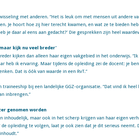
 uitwisseling met anderen. “Het is leuk om met mensen uit andere 
en. Je hoort hoe zij hier terecht kwamen, en wat ze te bieden h
 heb je daar al eens aan gedacht?’ Die gesprekken zijn heel waardev
maar kijk nu veel breder’
reder kijken dan alleen haar eigen vakgebied in het onderwijs. “Ik 
r heb ik ervaring. Maar tijdens de opleiding zei de docent: je be
denken. Dat is óók van waarde in een RvT.”
traineeship bij een landelijke GGZ-organisatie. “Dat vind ik heel
kan inbrengen.”
euzer genomen worden
en inhoudelijk, maar ook in het scherp krijgen van haar eigen verh
 de opleiding te volgen, laat je ook zien dat je dit serieus neemt. 
inhoudt.”