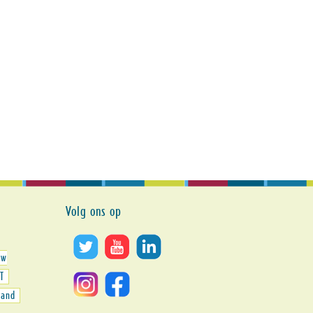
Volg ons op
uw
T
tand