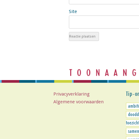
Site
Tip-o
Privacyverklaring
Algemene voorwaarden
ambit
doodd
toezich
samen