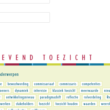
nderwerpen
ie
bewustwording
commissariaat
commissaris
competenties
oeners
dynamiek
intervisie
klassiek toezicht
meerwaarde
nie
t
ontwikkelingsniveau
paradigmashift
reflectie
rolverdeling
Rv
werken
stakeholders
toezicht
toezicht houden
waarden
weers