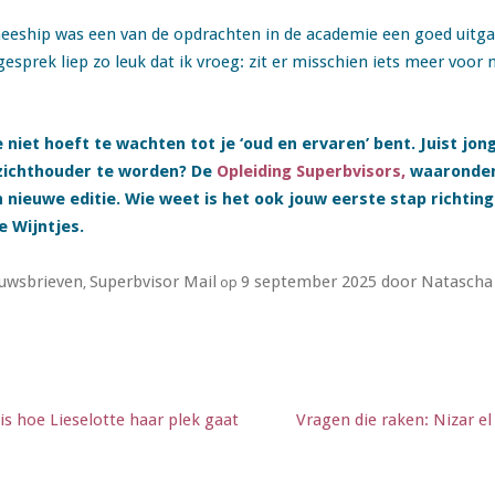
neeship was een van de opdrachten in de academie een goed uitga
gesprek liep zo leuk dat ik vroeg: zit er misschien iets meer voor m
je niet hoeft te wachten tot je ‘oud en ervaren’ bent. Juist j
ezichthouder te worden? De
Opleiding Superbvisors,
waaronder
 nieuwe editie. Wie weet is het ook jouw eerste stap richtin
e Wijntjes.
uwsbrieven
Superbvisor Mail
9 september 2025
door
Natascha
,
op
is hoe Lieselotte haar plek gaat
Vragen die raken: Nizar e