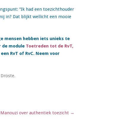
ngspunt: “Ik had een toezichthouder
ij in? Dat blijkt wellicht een mooie
onge mensen hebben iets unieks te
 de module
Toetreden tot de RvT,
g een RvT of RvC. Neem voor
 Droste
.
l Manouzi over authentiek toezicht
→