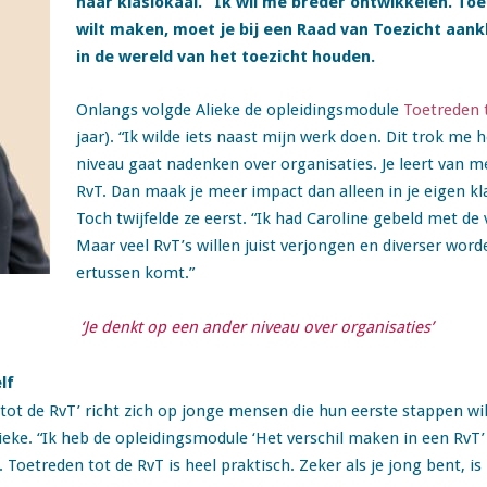
haar klaslokaal. “Ik wil me breder ontwikkelen. Toen
wilt maken, moet je bij een Raad van Toezicht aan
in de wereld van het toezicht houden.
Onlangs volgde Alieke de opleidingsmodule
Toetreden 
jaar). “Ik wilde iets naast mijn werk doen. Dit trok me
niveau gaat nadenken over organisaties. Je leert van men
RvT. Dan maak je meer impact dan alleen in je eigen kl
Toch twijfelde ze eerst. “Ik had Caroline gebeld met de 
Maar veel RvT’s willen juist verjongen en diverser word
ertussen komt.”
‘Je denkt op een ander niveau over organisaties’
lf
ot de RvT’ richt zich op jonge mensen die hun eerste stappen wil
Alieke. “Ik heb de opleidingsmodule ‘Het verschil maken in een RvT
. Toetreden tot de RvT is heel praktisch. Zeker als je jong bent, i