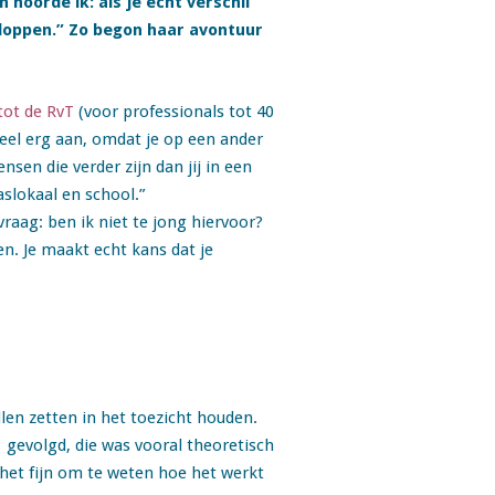
 hoorde ik: als je écht verschil
kloppen.” Zo begon haar avontuur
tot de RvT
(voor professionals tot 40
 heel erg aan, omdat je op een ander
sen die verder zijn dan jij in een
aslokaal en school.”
vraag: ben ik niet te jong hiervoor?
en. Je maakt echt kans dat je
len zetten in het toezicht houden.
’ gevolgd, die was vooral theoretisch
s het fijn om te weten hoe het werkt