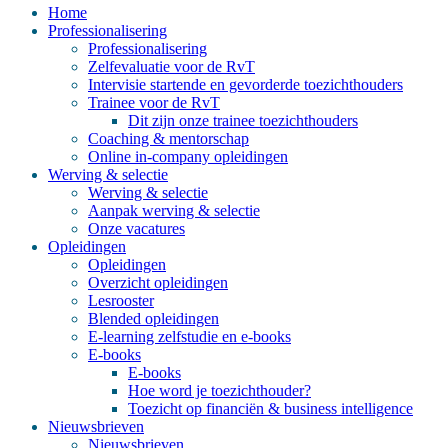
Home
Professionalisering
Professionalisering
Zelfevaluatie voor de RvT
Intervisie startende en gevorderde toezichthouders
Trainee voor de RvT
Dit zijn onze trainee toezichthouders
Coaching & mentorschap
Online in-company opleidingen
Werving & selectie
Werving & selectie
Aanpak werving & selectie
Onze vacatures
Opleidingen
Opleidingen
Overzicht opleidingen
Lesrooster
Blended opleidingen
E-learning zelfstudie en e-books
E-books
E-books
Hoe word je toezichthouder?
Toezicht op financiën & business intelligence
Nieuwsbrieven
Nieuwsbrieven