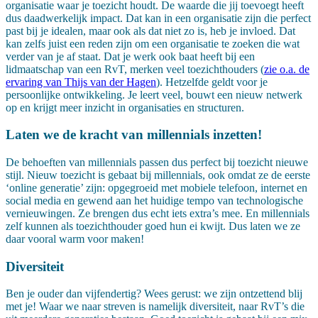
organisatie waar je toezicht houdt. De waarde die jij toevoegt heeft
dus daadwerkelijk impact. Dat kan in een organisatie zijn die perfect
past bij je idealen, maar ook als dat niet zo is, heb je invloed. Dat
kan zelfs juist een reden zijn om een organisatie te zoeken die wat
verder van je af staat. Dat je werk ook baat heeft bij een
lidmaatschap van een RvT, merken veel toezichthouders (
zie o.a. de
ervaring van Thijs van der Hagen
). Hetzelfde geldt voor je
persoonlijke ontwikkeling. Je leert veel, bouwt een nieuw netwerk
op en krijgt meer inzicht in organisaties en structuren.
Laten we de kracht van millennials inzetten!
De behoeften van millennials passen dus perfect bij toezicht nieuwe
stijl. Nieuw toezicht is gebaat bij millennials, ook omdat ze de eerste
‘online generatie’ zijn: opgegroeid met mobiele telefoon, internet en
social media en gewend aan het huidige tempo van technologische
vernieuwingen. Ze brengen dus echt iets extra’s mee. En millennials
zelf kunnen als toezichthouder goed hun ei kwijt. Dus laten we ze
daar vooral warm voor maken!
Diversiteit
Ben je ouder dan vijfendertig? Wees gerust: we zijn ontzettend blij
met je! Waar we naar streven is namelijk diversiteit, naar RvT’s die