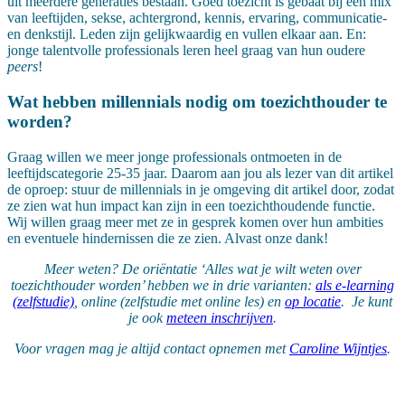
uit meerdere generaties bestaan. Goed toezicht is gebaat bij een mix
van leeftijden, sekse, achtergrond, kennis, ervaring, communicatie-
en denkstijl. Leden zijn gelijkwaardig en vullen elkaar aan. En:
jonge talentvolle professionals leren heel graag van hun oudere
peers
!
Wat hebben millennials nodig om toezichthouder te
worden?
Graag willen we meer jonge professionals ontmoeten in de
leeftijdscategorie 25-35 jaar. Daarom aan jou als lezer van dit artikel
de oproep: stuur de millennials in je omgeving dit artikel door, zodat
ze zien wat hun impact kan zijn in een toezichthoudende functie.
Wij willen graag meer met ze in gesprek komen over hun ambities
en eventuele hindernissen die ze zien. Alvast onze dank!
Meer weten? De oriëntatie ‘Alles wat je wilt weten over
toezichthouder worden’ hebben we in drie varianten:
als e-learning
(zelfstudie)
, online (zelfstudie met online les) en
op locatie
. Je kunt
je ook
meteen inschrijven
.
Voor vragen mag je altijd contact opnemen met
Caroline Wijntjes
.