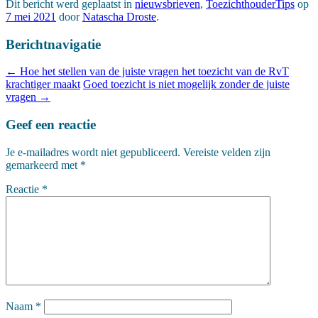
Dit bericht werd geplaatst in
nieuwsbrieven
,
ToezichthouderTips
op
7 mei 2021
door
Natascha Droste
.
Berichtnavigatie
←
Hoe het stellen van de juiste vragen het toezicht van de RvT
krachtiger maakt
Goed toezicht is niet mogelijk zonder de juiste
vragen
→
Geef een reactie
Je e-mailadres wordt niet gepubliceerd.
Vereiste velden zijn
gemarkeerd met
*
Reactie
*
Naam
*