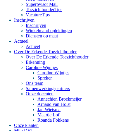
Superbvisor Mail
ToezichthouderTips
VacatureTips
Inschrijven
Inschrijven
Winkelmand opleidingen
Diensten op maat
Actueel
Actueel
Over De Erkende Toezichthouder
Over De Erkende Toezichthouder
Erkenning
Caroline Wijntjes
Caroline Wijntjes
Spreker
Ons team
Samenwerkingspartners
Onze docenten
Annechien Broekmeijer
Arnaud van Holst
Jan Wietsma
Maartje Lof
Roanda Fokkens
Onze klanten
Mijn DET