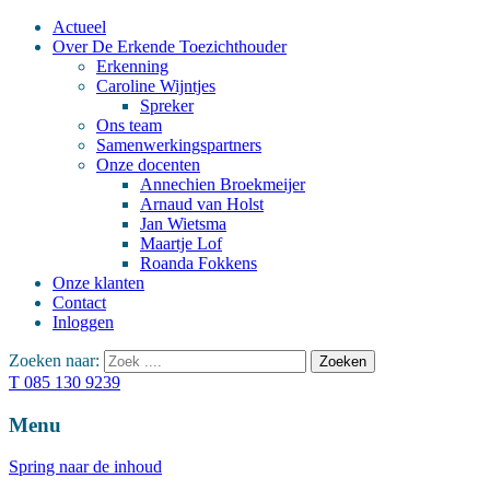
Actueel
Over De Erkende Toezichthouder
Erkenning
Caroline Wijntjes
Spreker
Ons team
Samenwerkingspartners
Onze docenten
Annechien Broekmeijer
Arnaud van Holst
Jan Wietsma
Maartje Lof
Roanda Fokkens
Onze klanten
Contact
Inloggen
Zoeken naar:
T 085 130 9239
Menu
Spring naar de inhoud