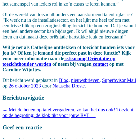
het samenspel van ieders rol in zo’n casus te leren kennen.”
Of de wereld van toezichthouders een aanstormend talent rijker is?
“Ik werk nu in de installatiesector, en het lijkt me heel tof om met
een frisse blik op een zorginstelling toezicht te houden. Dat je vanuit
een heel andere sector kan bijdragen. Ik wil altijd nieuwe dingen
leren en dat maakt deze oriëntatie hartstikke leuk en leerzaam!”
Wil je net als Cathelijne ontdekken of toezicht houden iets voor
jou is? Of ken je iemand die perfect past in deze functie? Kijk
voor meer informatie naar de
e-learning Oriëntatie op
toezichthouder worden
of neem bij vragen
contact
op met
Caroline Wijntjes.
Dit bericht werd geplaatst in
Blog
,
nieuwsbrieven
,
Superbvisor Mail
op
26 oktober 2023
door
Natascha Droste
.
Berichtnavigatie
←
Met de benen op tafel vergaderen, zo kan het dus ook!
Toezicht
op de begroting: de klok tikt voor jouw RvT
→
Geef een reactie