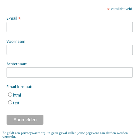
*
verplicht veld
*
E-mail
Voornaam
Achternaam
Email formaat:
html
text
Er geldt een privacywaarborg: in geen geval zullen jouw gegevens aan derden worden
verstrekt.