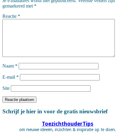
Je e-mailadres wordt niet gepubliceerd.
Vereiste velden zijn
gemarkeerd met
*
Reactie
*
Naam
*
E-mail
*
Site
Schrijf je hier in voor de gratis nieuwsbrief
ToezichthouderTips
om nieuwe ideeën, inzichten & inspiratie op te doen.