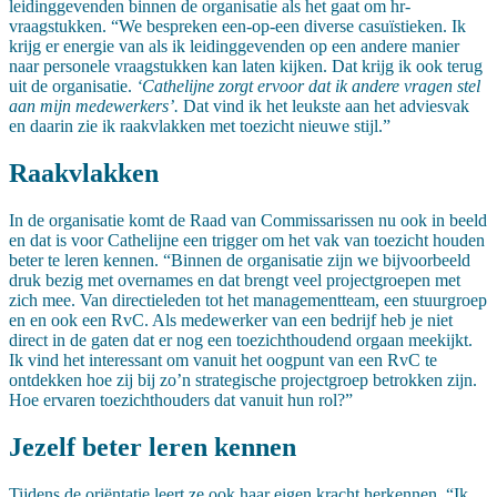
leidinggevenden binnen de organisatie als het gaat om hr-
vraagstukken. “We bespreken een-op-een diverse casuïstieken. Ik
krijg er energie van als ik leidinggevenden op een andere manier
naar personele vraagstukken kan laten kijken. Dat krijg ik ook terug
uit de organisatie.
‘Cathelijne zorgt ervoor dat ik andere vragen stel
aan mijn medewerkers’.
Dat vind ik het leukste aan het adviesvak
en daarin zie ik raakvlakken met toezicht nieuwe stijl.”
Raakvlakken
In de organisatie komt de Raad van Commissarissen nu ook in beeld
en dat is voor Cathelijne een trigger om het vak van toezicht houden
beter te leren kennen. “Binnen de organisatie zijn we bijvoorbeeld
druk bezig met overnames en dat brengt veel projectgroepen met
zich mee. Van directieleden tot het managementteam, een stuurgroep
en en ook een RvC. Als medewerker van een bedrijf heb je niet
direct in de gaten dat er nog een toezichthoudend orgaan meekijkt.
Ik vind het interessant om vanuit het oogpunt van een RvC te
ontdekken hoe zij bij zo’n strategische projectgroep betrokken zijn.
Hoe ervaren toezichthouders dat vanuit hun rol?”
Jezelf beter leren kennen
Tijdens de oriëntatie leert ze ook haar eigen kracht herkennen. “Ik