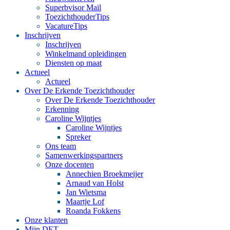
Superbvisor Mail
ToezichthouderTips
VacatureTips
Inschrijven
Inschrijven
Winkelmand opleidingen
Diensten op maat
Actueel
Actueel
Over De Erkende Toezichthouder
Over De Erkende Toezichthouder
Erkenning
Caroline Wijntjes
Caroline Wijntjes
Spreker
Ons team
Samenwerkingspartners
Onze docenten
Annechien Broekmeijer
Arnaud van Holst
Jan Wietsma
Maartje Lof
Roanda Fokkens
Onze klanten
Mijn DET