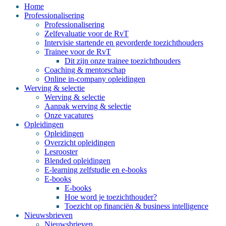
Home
Professionalisering
Professionalisering
Zelfevaluatie voor de RvT
Intervisie startende en gevorderde toezichthouders
Trainee voor de RvT
Dit zijn onze trainee toezichthouders
Coaching & mentorschap
Online in-company opleidingen
Werving & selectie
Werving & selectie
Aanpak werving & selectie
Onze vacatures
Opleidingen
Opleidingen
Overzicht opleidingen
Lesrooster
Blended opleidingen
E-learning zelfstudie en e-books
E-books
E-books
Hoe word je toezichthouder?
Toezicht op financiën & business intelligence
Nieuwsbrieven
Nieuwsbrieven