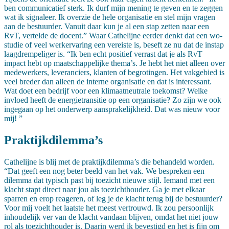
ben communicatief sterk. Ik durf mijn mening te geven en te zeggen
wat ik signaleer. Ik overzie de hele organisatie en stel mijn vragen
aan de bestuurder. Vanuit daar kun je al een stap zetten naar een
RvT, vertelde de docent.” Waar Cathelijne eerder denkt dat een wo-
studie of veel werkervaring een vereiste is, beseft ze nu dat de instap
laagdrempeliger is. “Ik ben echt positief verrast dat je als RvT
impact hebt op maatschappelijke thema’s. Je hebt het niet alleen over
medewerkers, leveranciers, klanten of begrotingen. Het vakgebied is
veel breder dan alleen de interne organisatie en dat is interessant.
Wat doet een bedrijf voor een klimaatneutrale toekomst? Welke
invloed heeft de energietransitie op een organisatie? Zo zijn we ook
ingegaan op het onderwerp aansprakelijkheid. Dat was nieuw voor
mij! ”
Praktijkdilemma’s
Cathelijne is blij met de praktijkdilemma’s die behandeld worden.
“Dat geeft een nog beter beeld van het vak. We bespreken een
dilemma dat typisch past bij toezicht nieuwe stijl. Iemand met een
klacht stapt direct naar jou als toezichthouder. Ga je met elkaar
sparren en erop reageren, of leg je de klacht terug bij de bestuurder?
Voor mij voelt het laatste het meest vertrouwd. Ik zou persoonlijk
inhoudelijk ver van de klacht vandaan blijven, omdat het niet jouw
rol als toezichthouder is. Daarin werd ik bevestigd en het is fijn om