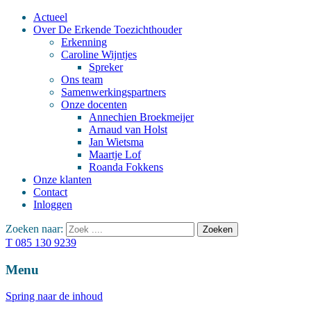
Actueel
Over De Erkende Toezichthouder
Erkenning
Caroline Wijntjes
Spreker
Ons team
Samenwerkingspartners
Onze docenten
Annechien Broekmeijer
Arnaud van Holst
Jan Wietsma
Maartje Lof
Roanda Fokkens
Onze klanten
Contact
Inloggen
Zoeken naar:
T 085 130 9239
Menu
Spring naar de inhoud