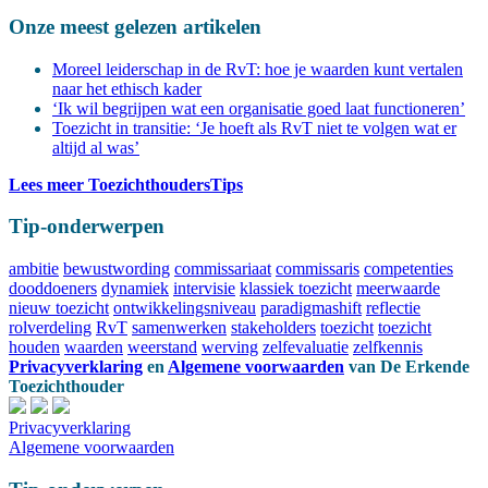
Onze meest gelezen artikelen
Moreel leiderschap in de RvT: hoe je waarden kunt vertalen
naar het ethisch kader
‘Ik wil begrijpen wat een organisatie goed laat functioneren’
Toezicht in transitie: ‘Je hoeft als RvT niet te volgen wat er
altijd al was’
Lees meer ToezichthoudersTips
Tip-onderwerpen
ambitie
bewustwording
commissariaat
commissaris
competenties
dooddoeners
dynamiek
intervisie
klassiek toezicht
meerwaarde
nieuw toezicht
ontwikkelingsniveau
paradigmashift
reflectie
rolverdeling
RvT
samenwerken
stakeholders
toezicht
toezicht
houden
waarden
weerstand
werving
zelfevaluatie
zelfkennis
Privacyverklaring
en
Algemene voorwaarden
van
De Erkende
Toezichthouder
Privacyverklaring
Algemene voorwaarden