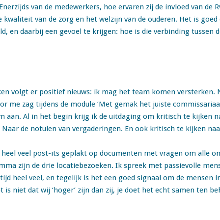
nerzijds van de medewerkers, hoe ervaren zij de invloed van de Rv
e kwaliteit van de zorg en het welzijn van de ouderen. Het is go
eld, en daarbij een gevoel te krijgen: hoe is die verbinding tussen 
en volgt er positief nieuws: ik mag het team komen versterken. Na
k voor me zag tijdens de module ‘Met gemak het juiste commissaria
aan. Al in het begin krijg ik de uitdaging om kritisch te kijken n
Naar de notulen van vergaderingen. En ook kritisch te kijken naa
 heel veel post-its geplakt op documenten met vragen om alle on
mma zijn de drie locatiebezoeken. Ik spreek met passievolle men
 tijd heel veel, en tegelijk is het een goed signaal om de mensen i
 is niet dat wij ‘hoger’ zijn dan zij, je doet het echt samen ten 