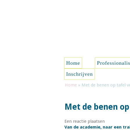
Spring naar de inhoud
Home
Professionali
Inschrijven
Home
»
Met de benen op tafel v
Met de benen op 
Een reactie plaatsen
Van de academie, naar een trai