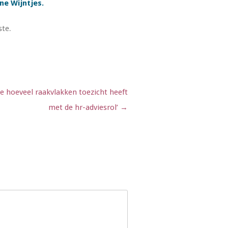
ne Wijntjes.
ste
.
me hoeveel raakvlakken toezicht heeft
met de hr-adviesrol’
→