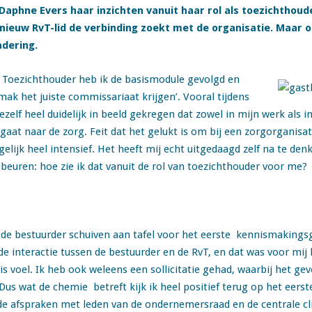
Daphne Evers haar inzichten vanuit haar rol als toezichthou
s nieuw RvT-lid de verbinding zoekt met de organisatie. Maar o
adering.
 Toezichthouder heb ik de basismodule gevolgd en
k het juiste commissariaat krijgen’. Vooral tijdens
zelf heel duidelijk in beeld gekregen dat zowel in mijn werk als in
aat naar de zorg. Feit dat het gelukt is om bij een zorgorganisati
ijk heel intensief. Het heeft mij echt uitgedaagd zelf na te denke
euren: hoe zie ik dat vanuit de rol van toezichthouder voor me?
 de bestuurder schuiven aan tafel voor het eerste kennismakingsg
e interactie tussen de bestuurder en de RvT, en dat was voor mij 
is voel. Ik heb ook weleens een sollicitatie gehad, waarbij het g
. Dus wat de chemie betreft kijk ik heel positief terug op het eers
de afspraken met leden van de ondernemersraad en de centrale cl