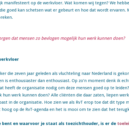
ijk manifesteert op de werkvloer. Wat komen wij tegen? We hebb
 die goed kan schetsen wat er gebeurt en hoe dat wordt ervaren. 
preken.
rgen dat mensen zo bevlogen mogelijk hun werk kunnen doen?
werkvloer
er die zeven jaar geleden als vluchteling naar Nederland is geko
 en is enthousiaster dan enthousiast. Op zo’n moment denk ik ech
Wat heeft de organisatie nodig om deze mensen goed op te leide
 hun werk kunnen doen? Alle cliënten die daar zaten, liepen werk
ast in de organisatie. Hoe zien we als RvT erop toe dat dit type
t hoog op de RvT-agenda en het is mooi om te zien dat het terug
 je bent en waarvoor je staat als toezichthouder, is er de
toele