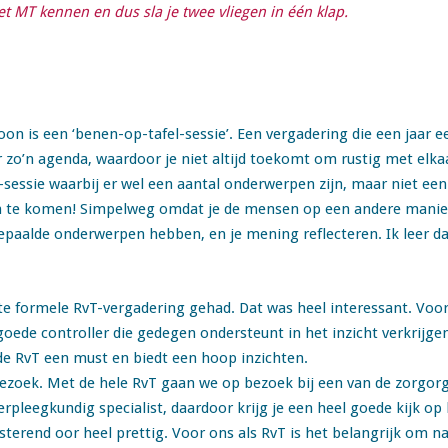
het MT kennen en dus sla je twee vliegen in één klap.
oon is een ‘benen-op-tafel-sessie’. Een vergadering die een jaar 
r zo’n agenda, waardoor je niet altijd toekomt om rustig met elka
-sessie waarbij er wel een aantal onderwerpen zijn, maar niet een
in te komen! Simpelweg omdat je de mensen op een andere manier
aalde onderwerpen hebben, en je mening reflecteren. Ik leer da
te formele RvT-vergadering gehad. Dat was heel interessant. Voo
ede controller die gedegen ondersteunt in het inzicht verkrijgen 
 de RvT een must en biedt een hoop inzichten.
bezoek. Met de hele RvT gaan we op bezoek bij een van de zorgorg
rpleegkundig specialist, daardoor krijg je een heel goede kijk op
sterend oor heel prettig. Voor ons als RvT is het belangrijk om na