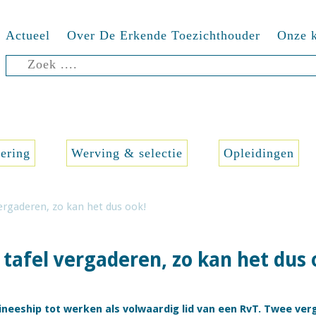
Actueel
Over De Erkende Toezichthouder
Onze k
Zoeken
naar:
sering
Werving & selectie
Opleidingen
ergaderen, zo kan het dus ook!
tafel vergaderen, zo kan het dus 
neeship tot werken als volwaardig lid van een RvT. Twee ver