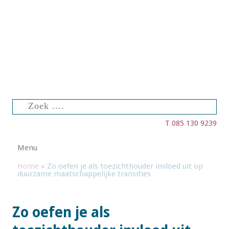
Zoeken
naar:
T 085 130 9239
Spring naar de inhoud
Menu
Home
»
Zo oefen je als toezichthouder invloed uit op
duurzame maatschappelijke transities
Zo oefen je als