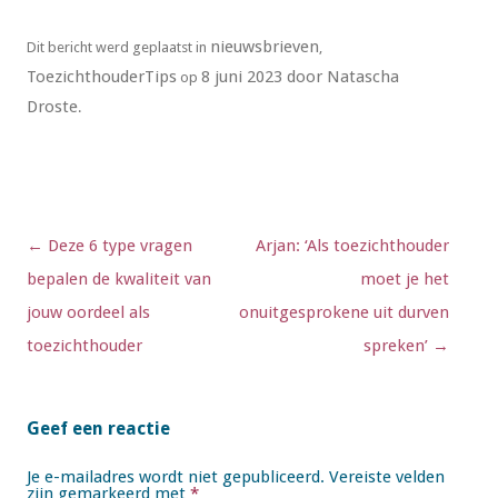
nieuwsbrieven
Dit bericht werd geplaatst in
,
ToezichthouderTips
8 juni 2023
door
Natascha
op
Droste
.
Berichtnavigatie
←
Deze 6 type vragen
Arjan: ‘Als toezichthouder
bepalen de kwaliteit van
moet je het
jouw oordeel als
onuitgesprokene uit durven
toezichthouder
spreken’
→
Geef een reactie
Je e-mailadres wordt niet gepubliceerd.
Vereiste velden
zijn gemarkeerd met
*