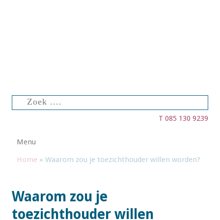
Zoeken
naar:
T 085 130 9239
Spring naar de inhoud
Menu
Home
»
Waarom zou je toezichthouder willen worden?
Waarom zou je
toezichthouder willen