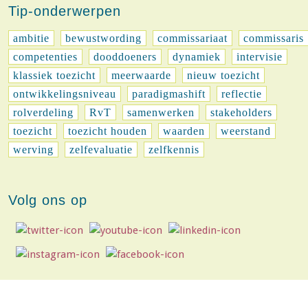
Tip-onderwerpen
ambitie
bewustwording
commissariaat
commissaris
competenties
dooddoeners
dynamiek
intervisie
klassiek toezicht
meerwaarde
nieuw toezicht
ontwikkelingsniveau
paradigmashift
reflectie
rolverdeling
RvT
samenwerken
stakeholders
toezicht
toezicht houden
waarden
weerstand
werving
zelfevaluatie
zelfkennis
Volg ons op