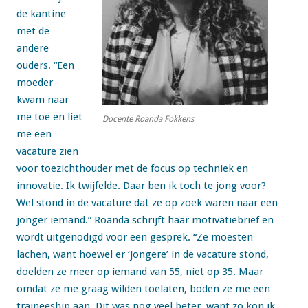
de kantine
met de
andere
ouders. “Een
moeder
kwam naar
me toe en liet
Docente Roanda Fokkens
me een
vacature zien
voor toezichthouder met de focus op techniek en
innovatie. Ik twijfelde. Daar ben ik toch te jong voor?
Wel stond in de vacature dat ze op zoek waren naar een
jonger iemand.” Roanda schrijft haar motivatiebrief en
wordt uitgenodigd voor een gesprek. “Ze moesten
lachen, want hoewel er ‘jongere’ in de vacature stond,
doelden ze meer op iemand van 55, niet op 35. Maar
omdat ze me graag wilden toelaten, boden ze me een
traineeship aan. Dit was nog veel beter, want zo kon ik