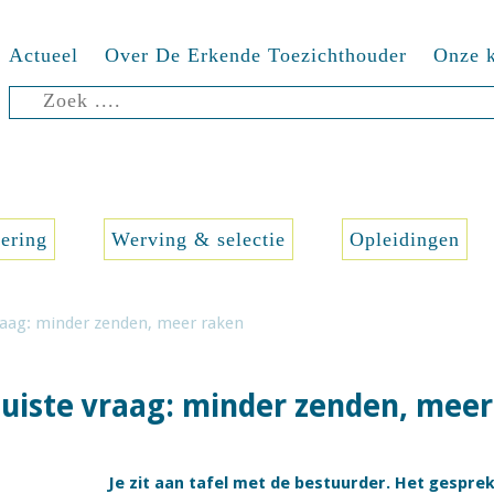
Actueel
Over De Erkende Toezichthouder
Onze k
Zoeken
naar:
sering
Werving & selectie
Opleidingen
vraag: minder zenden, meer raken
juiste vraag: minder zenden, mee
Je zit aan tafel met de bestuurder. Het gesprek