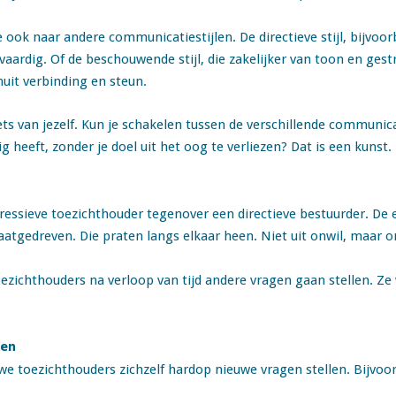
ook naar andere communicatiestijlen. De directieve stijl, bijvoo
tvaardig. Of de beschouwende stijl, die zakelijker van toon en gest
nuit verbinding en steun.
ets van jezelf. Kun je schakelen tussen de verschillende communica
heeft, zonder je doel uit het oog te verliezen? Dat is een kunst.
ressieve toezichthouder tegenover een directieve bestuurder. De e
taatgedreven. Die praten langs elkaar heen. Niet uit onwil, maar
oezichthouders na verloop van tijd andere vragen gaan stellen. Z
ken
e toezichthouders zichzelf hardop nieuwe vragen stellen. Bijvoor