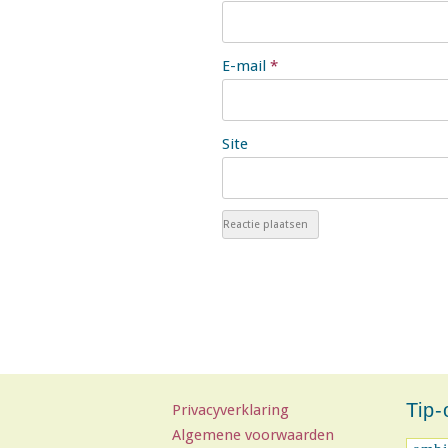
E-mail
*
Site
Tip
Privacyverklaring
Algemene voorwaarden