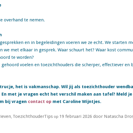
e
e overhand te nemen.
n
gesprekken en in begeleidingen voeren we ze echt. We starten me
n we met elkaar in gesprek. Waar schuurt het? Waar kost commu
hoord te worden?
 gehoord voelen en toezichthouders die scherper, effectiever en b
n trucje, het is vakmanschap. Wil jij als toezichthouder wen
En met je vragen echt het verschil maken aan tafel? Meld j
m bij vragen
contact op
met Caroline Wijntjes.
ieven
ToezichthouderTips
19 februari 2026
door
Natascha Dro
,
op