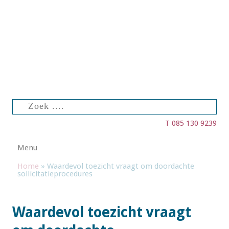
Zoeken
naar:
T 085 130 9239
Spring naar de inhoud
Menu
Home
»
Waardevol toezicht vraagt om doordachte
sollicitatieprocedures
Waardevol toezicht vraagt