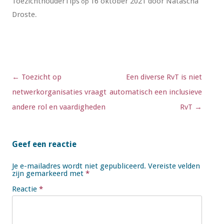
ToezichthouderTips
16 oktober 2021
door
Natascha
op
Droste
.
Berichtnavigatie
←
Toezicht op
Een diverse RvT is niet
netwerkorganisaties vraagt
automatisch een inclusieve
andere rol en vaardigheden
RvT
→
Geef een reactie
Je e-mailadres wordt niet gepubliceerd.
Vereiste velden
zijn gemarkeerd met
*
Reactie
*