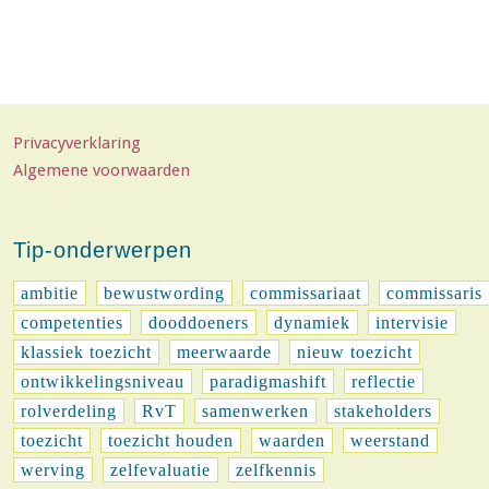
Privacyverklaring
Algemene voorwaarden
Tip-onderwerpen
ambitie
bewustwording
commissariaat
commissaris
competenties
dooddoeners
dynamiek
intervisie
klassiek toezicht
meerwaarde
nieuw toezicht
ontwikkelingsniveau
paradigmashift
reflectie
rolverdeling
RvT
samenwerken
stakeholders
toezicht
toezicht houden
waarden
weerstand
werving
zelfevaluatie
zelfkennis