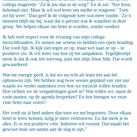
collega reageerde: ‘Zit ik jou dan in de weg?’ En ik zei: ‘Nee hoor,
helemaal niet. Maar ik wil wel leren om sneller te reageren.’ Toen
zei hij weer: ‘Dan geef ik de volgende keer wat meer ruimte.’ Zo’n
moment blijft me bij, want dat is precies wat ik waardeer in deze
groep. We helpen elkaar om beter te worden, zonder oordeel.
Ik heb veel respect voor de ervaring van mijn collega
toezichthouders. Ze nemen me serieus en hebben een open houding.
Dat voelt fijn. Ik kijk niet tegen ze op, maar wel naar ze op – in
positieve zin. Ik wil leren van hoe zij het aanpakken. Tegelijkertijd
merk ik dat ik ook iets toevoeg, juist met mijn frisse blik. Dat wordt
gewaardeerd.
Wat me energie geeft, is dat we nu echt als team iets aan het
opbouwen zijn. We hebben nog twee sessies gepland van vier uur
waarin we verder nadenken over hoe we toezicht willen houden.
Hoe richten we de vergaderingen goed in? Wat willen we, naast de
vaste punten, op de agenda bespreken? En hoe brengen we onze
visie beter naar voren?
Het voelt nu al heel anders dan toen we net begonnen. Door elkaar
beter te leren kennen, krijg je meer vertrouwen. En dat merk je in
alles. Er is een positieve vibe. Iedereen wil vooruit. Dat maakt het
gewoon leuk om samen aan de slag te zijn.”