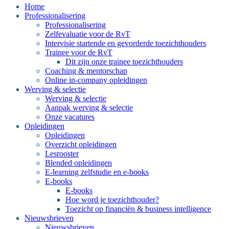
Home
Professionalisering
Professionalisering
Zelfevaluatie voor de RvT
Intervisie startende en gevorderde toezichthouders
Trainee voor de RvT
Dit zijn onze trainee toezichthouders
Coaching & mentorschap
Online in-company opleidingen
Werving & selectie
Werving & selectie
Aanpak werving & selectie
Onze vacatures
Opleidingen
Opleidingen
Overzicht opleidingen
Lesrooster
Blended opleidingen
E-learning zelfstudie en e-books
E-books
E-books
Hoe word je toezichthouder?
Toezicht op financiën & business intelligence
Nieuwsbrieven
Nieuwsbrieven