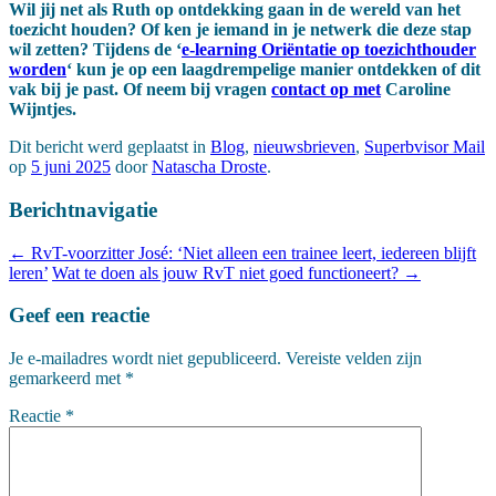
Wil jij net als Ruth op ontdekking gaan in de wereld van het
toezicht houden? Of ken je iemand in je netwerk die deze stap
wil zetten? Tijdens de ‘
e-learning Oriëntatie op toezichthouder
worden
‘ kun je op een laagdrempelige manier ontdekken of dit
vak bij je past. Of neem bij vragen
contact op met
Caroline
Wijntjes.
Dit bericht werd geplaatst in
Blog
,
nieuwsbrieven
,
Superbvisor Mail
op
5 juni 2025
door
Natascha Droste
.
Berichtnavigatie
←
RvT-voorzitter José: ‘Niet alleen een trainee leert, iedereen blijft
leren’
Wat te doen als jouw RvT niet goed functioneert?
→
Geef een reactie
Je e-mailadres wordt niet gepubliceerd.
Vereiste velden zijn
gemarkeerd met
*
Reactie
*