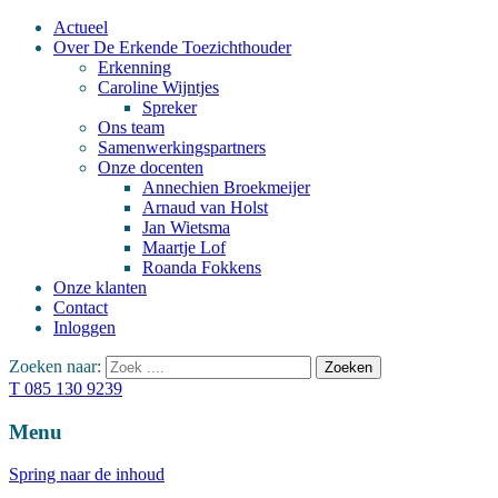
Actueel
Over De Erkende Toezichthouder
Erkenning
Caroline Wijntjes
Spreker
Ons team
Samenwerkingspartners
Onze docenten
Annechien Broekmeijer
Arnaud van Holst
Jan Wietsma
Maartje Lof
Roanda Fokkens
Onze klanten
Contact
Inloggen
Zoeken naar:
T 085 130 9239
Menu
Spring naar de inhoud