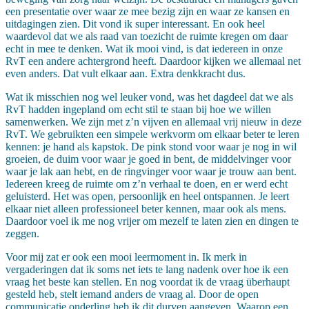
een presentatie over waar ze mee bezig zijn en waar ze kansen en
uitdagingen zien. Dit vond ik super interessant. En ook heel
waardevol dat we als raad van toezicht de ruimte kregen om daar
echt in mee te denken. Wat ik mooi vind, is dat iedereen in onze
RvT een andere achtergrond heeft. Daardoor kijken we allemaal net
even anders. Dat vult elkaar aan. Extra denkkracht dus.
Wat ik misschien nog wel leuker vond, was het dagdeel dat we als
RvT hadden ingepland om echt stil te staan bij hoe we willen
samenwerken. We zijn met z’n vijven en allemaal vrij nieuw in deze
RvT. We gebruikten een simpele werkvorm om elkaar beter te leren
kennen: je hand als kapstok. De pink stond voor waar je nog in wil
groeien, de duim voor waar je goed in bent, de middelvinger voor
waar je lak aan hebt, en de ringvinger voor waar je trouw aan bent.
Iedereen kreeg de ruimte om z’n verhaal te doen, en er werd echt
geluisterd. Het was open, persoonlijk en heel ontspannen. Je leert
elkaar niet alleen professioneel beter kennen, maar ook als mens.
Daardoor voel ik me nog vrijer om mezelf te laten zien en dingen te
zeggen.
Voor mij zat er ook een mooi leermoment in. Ik merk in
vergaderingen dat ik soms net iets te lang nadenk over hoe ik een
vraag het beste kan stellen. En nog voordat ik de vraag überhaupt
gesteld heb, stelt iemand anders de vraag al. Door de open
communicatie onderling heb ik dit durven aangeven. Waarop een