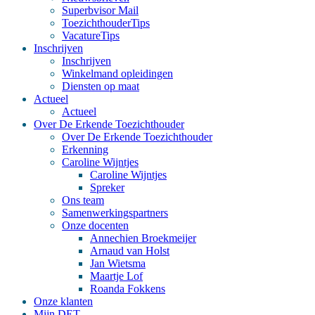
Superbvisor Mail
ToezichthouderTips
VacatureTips
Inschrijven
Inschrijven
Winkelmand opleidingen
Diensten op maat
Actueel
Actueel
Over De Erkende Toezichthouder
Over De Erkende Toezichthouder
Erkenning
Caroline Wijntjes
Caroline Wijntjes
Spreker
Ons team
Samenwerkingspartners
Onze docenten
Annechien Broekmeijer
Arnaud van Holst
Jan Wietsma
Maartje Lof
Roanda Fokkens
Onze klanten
Mijn DET