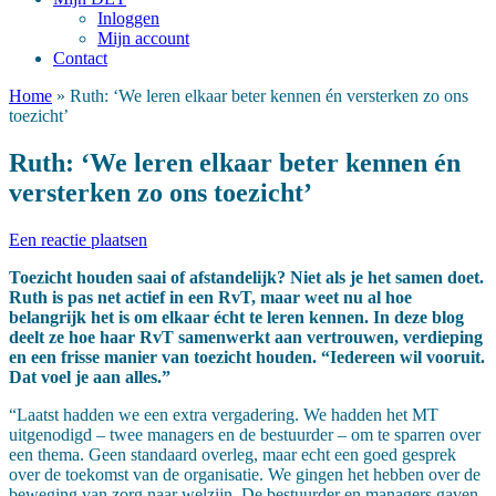
Inloggen
Mijn account
Contact
Home
»
Ruth: ‘We leren elkaar beter kennen én versterken zo ons
toezicht’
Ruth: ‘We leren elkaar beter kennen én
versterken zo ons toezicht’
Een reactie plaatsen
Toezicht houden saai of afstandelijk? Niet als je het samen doet.
Ruth is pas net actief in een RvT, maar weet nu al hoe
belangrijk het is om elkaar écht te leren kennen. In deze blog
deelt ze hoe haar RvT samenwerkt aan vertrouwen, verdieping
en een frisse manier van toezicht houden. “Iedereen wil vooruit.
Dat voel je aan alles.”
“Laatst hadden we een extra vergadering. We hadden het MT
uitgenodigd – twee managers en de bestuurder – om te sparren over
een thema. Geen standaard overleg, maar echt een goed gesprek
over de toekomst van de organisatie. We gingen het hebben over de
beweging van zorg naar welzijn. De bestuurder en managers gaven