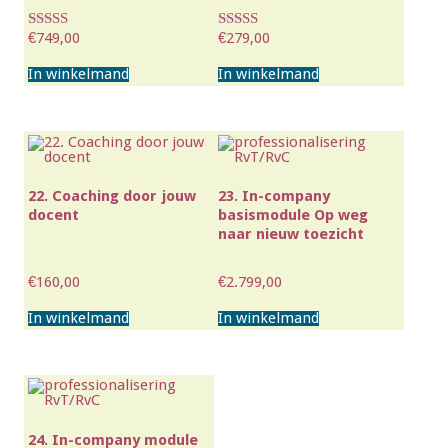
€
749,00
€
279,00
Waardering
Waardering
4.00
4.67
uit 5
uit 5
In winkelmand
In winkelmand
22. Coaching door jouw
23. In-company
docent
basismodule Op weg
naar nieuw toezicht
€
160,00
€
2.799,00
In winkelmand
In winkelmand
24. In-company module