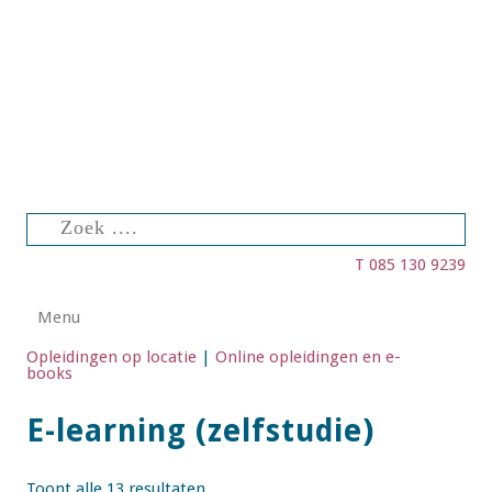
Zoeken
naar:
T 085 130 9239
Spring naar de inhoud
Menu
Opleidingen op locatie
|
Online opleidingen en e-
books
E-learning (zelfstudie)
Toont alle 13 resultaten