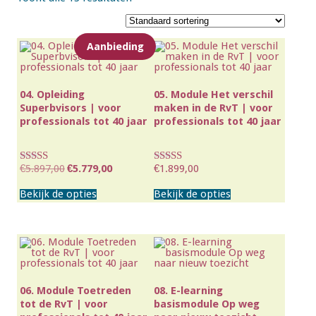
Aanbieding
04. Opleiding
05. Module Het verschil
Superbvisors | voor
maken in de RvT | voor
professionals tot 40 jaar
professionals tot 40 jaar
€
5.897,00
Oorspronkelijke
€
5.779,00
Huidige
€
1.899,00
Waardering
Waardering
prijs
prijs
4.50
4.25
Dit
Dit
was:
is:
uit 5
uit 5
Bekijk de opties
product
Bekijk de opties
product
€5.897,00.
€5.779,00.
heeft
heeft
meerdere
meerdere
variaties.
variaties.
Deze
Deze
optie
optie
kan
kan
gekozen
gekozen
worden
worden
op
op
06. Module Toetreden
08. E-learning
de
de
tot de RvT | voor
basismodule Op weg
productpagina
productpagina