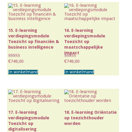
15. E-learning
16. E-learning
verdiepingsmodule
verdiepingsmodule
Toezicht op financiën &
Toezicht op
business intelligence
maatschappelijke
impact
€
749,00
€
749,00
Waardering
Waardering
3.50
4.00
uit 5
uit 5
In winkelmand
In winkelmand
17. E-learning
18. E-learning Oriëntatie
verdiepingsmodule
op toezichthouder
Toezicht op
worden
digitalisering