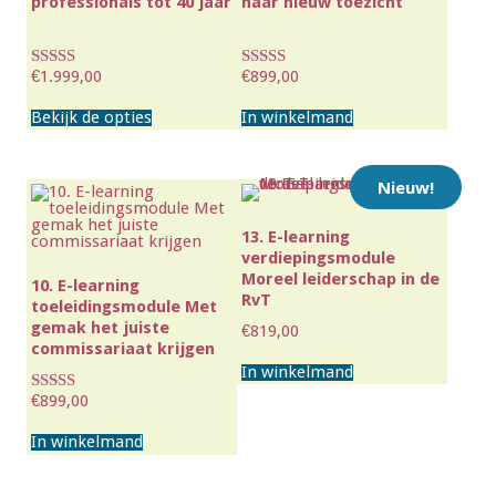
professionals tot 40 jaar
naar nieuw toezicht
€
1.999,00
€
899,00
Waardering
Waardering
4.00
4.30
Dit
uit 5
uit 5
Bekijk de opties
product
In winkelmand
heeft
meerdere
variaties.
Deze
Nieuw!
optie
kan
gekozen
13. E-learning
worden
verdiepingsmodule
op
Moreel leiderschap in de
de
10. E-learning
RvT
productpagina
toeleidingsmodule Met
gemak het juiste
€
819,00
commissariaat krijgen
In winkelmand
€
899,00
Waardering
4.00
uit 5
In winkelmand