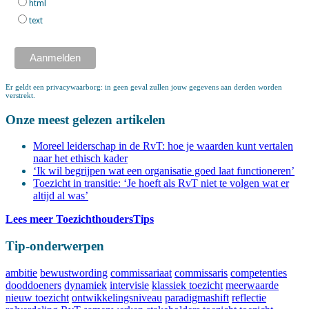
html
text
Er geldt een privacywaarborg: in geen geval zullen jouw gegevens aan derden worden
verstrekt.
Onze meest gelezen artikelen
Moreel leiderschap in de RvT: hoe je waarden kunt vertalen
naar het ethisch kader
‘Ik wil begrijpen wat een organisatie goed laat functioneren’
Toezicht in transitie: ‘Je hoeft als RvT niet te volgen wat er
altijd al was’
Lees meer ToezichthoudersTips
Tip-onderwerpen
ambitie
bewustwording
commissariaat
commissaris
competenties
dooddoeners
dynamiek
intervisie
klassiek toezicht
meerwaarde
nieuw toezicht
ontwikkelingsniveau
paradigmashift
reflectie