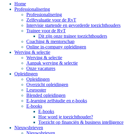
Home
Professionalisering
Professionalisering
Zelfevaluatie voor de RvT
Intervisie startende en gevorderde toezichthouders
Trainee voor de RvT
Dit zijn onze trainee toezichthouders
Coaching & mentorschap
Online in-company opleidingen
Werving & selectie
Werving & selectie
Aanpak werving & selectie
Onze vacatures
Opleidingen
Opleidingen
Overzicht opleidingen
Lesrooster
Blended opleidingen
E-learning zelfstudie en e-books
E-books
E-books
Hoe word je toezichthouder?
Toezicht op financiën & business intelligence
Nieuwsbrieven
Nieuwsbrieven