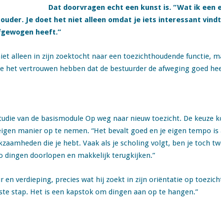
Dat doorvragen echt een kunst is. “Wat ik een
uder. Je doet het niet alleen omdat je iets interessant vind
fgewogen heeft.”
et alleen in zijn zoektocht naar een toezichthoudende functie, ma
l je het vertrouwen hebben dat de bestuurder de afweging goed he
tudie van de basismodule Op weg naar nieuw toezicht. De keuze k
eigen manier op te nemen. “Het bevalt goed en je eigen tempo is a
aamheden die je hebt. Vaak als je scholing volgt, ben je toch tw
po dingen doorlopen en makkelijk terugkijken.”
en verdieping, precies wat hij zoekt in zijn oriëntatie op toezicht
ste stap. Het is een kapstok om dingen aan op te hangen.”