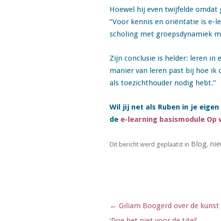
Hoewel hij even twijfelde omdat
“Voor kennis en oriëntatie is e-l
scholing met groepsdynamiek me
Zijn conclusie is helder: leren 
manier van leren past bij hoe ik 
als toezichthouder nodig hebt.”
Wil jij net als Ruben in je eige
de
e-learning basismodule Op 
Blog
nie
Dit bericht werd geplaatst in
,
Berichtnavigatie
←
Giliam Boogerd over de kunst 
‘Doe het niet voor de titel’