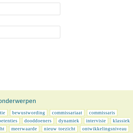
-onderwerpen
tie
bewustwording
commissariaat
commissaris
etenties
dooddoeners
dynamiek
intervisie
klassiek
cht
meerwaarde
nieuw toezicht
ontwikkelingsniveau