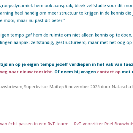
 groepsdynamiek hem ook aansprak, bleek zelfstudie voor dit mom
earning heel handig om meer structuur te krijgen in de kennis die je
 mooi, maar nu past dit beter.”
in eigen tempo gaf hem de ruimte om niet alleen kennis op te doen,
dingen aanpak: zelfstandig, gestructureerd, maar met het oog op de
n tijd en op je eigen tempo jezelf verdiepen in het vak van toe
weg naar nieuw toezicht
. Of neem bij vragen
contact op
met C
uwsbrieven
Superbvisor Mail
6 november 2025
door
Natascha 
,
op
van écht passen in een RvT-team:
RvT-voorzitter Roel Bouwhuis