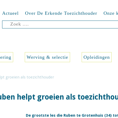
Actueel
Over De Erkende Toezichthouder
Onze k
Zoeken
naar:
sering
Werving & selectie
Opleidingen
lpt groeien als toezichthouder
uben helpt groeien als toezichtho
De grootste les die Ruben te Grotenhuis (34) tot