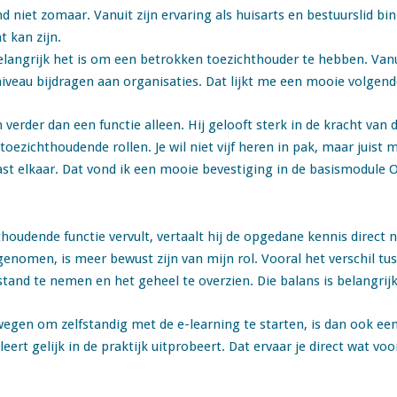
nd niet zomaar. Vanuit zijn ervaring als huisarts en bestuurslid b
 kan zijn.
langrijk het is om een betrokken toezichthouder te hebben. Vanu
iveau bijdragen aan organisaties. Dat lijkt me een mooie volgend
erder dan een functie alleen. Hij gelooft sterk in de kracht van di
toezichthoudende rollen. Je wil niet vijf heren in pak, maar juist
st elkaar. Dat vond ik een mooie bevestiging in de basismodule O
udende functie vervult, vertaalt hij de opgedane kennis direct na
genomen, is meer bewust zijn van mijn rol. Vooral het verschil tu
tand te nemen en het geheel te overzien. Die balans is belangrijk
wegen om zelfstandig met de e-learning te starten, is dan ook e
 leert gelijk in de praktijk uitprobeert. Dat ervaar je direct wat vo