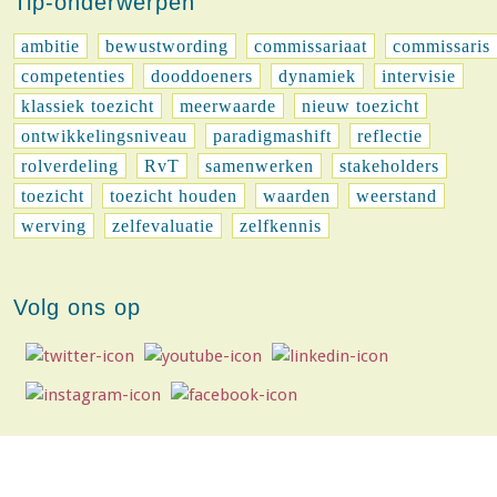
Tip-onderwerpen
ambitie
bewustwording
commissariaat
commissaris
competenties
dooddoeners
dynamiek
intervisie
klassiek toezicht
meerwaarde
nieuw toezicht
ontwikkelingsniveau
paradigmashift
reflectie
rolverdeling
RvT
samenwerken
stakeholders
toezicht
toezicht houden
waarden
weerstand
werving
zelfevaluatie
zelfkennis
Volg ons op