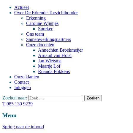
Actueel
Over De Erkende Toezichthouder
Erkenning
Caroline Wijntjes
Spreker
Ons team
Samenwerkingspartners
Onze docenten
Annechien Broekmeijer
Arnaud van Holst
Jan Wietsma
Maartje Lof
Roanda Fokkens
Onze klanten
Contact
Inloggen
Zoeken naar:
T 085 130 9239
Menu
Spring naar de inhoud