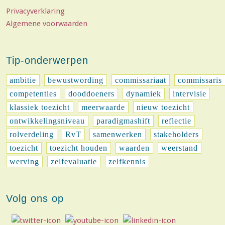
Privacyverklaring
Algemene voorwaarden
Tip-onderwerpen
ambitie
bewustwording
commissariaat
commissaris
competenties
dooddoeners
dynamiek
intervisie
klassiek toezicht
meerwaarde
nieuw toezicht
ontwikkelingsniveau
paradigmashift
reflectie
rolverdeling
RvT
samenwerken
stakeholders
toezicht
toezicht houden
waarden
weerstand
werving
zelfevaluatie
zelfkennis
Volg ons op