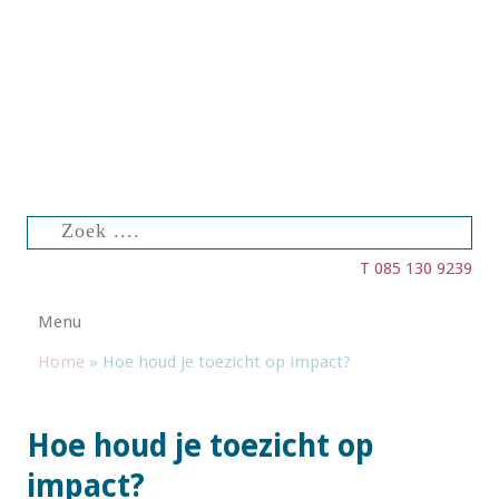
Zoeken
naar:
T 085 130 9239
Spring naar de inhoud
Menu
Home
»
Hoe houd je toezicht op impact?
Hoe houd je toezicht op
impact?