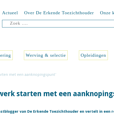
Actueel
Over De Erkende Toezichthouder
Onze k
Zoeken
naar:
sering
Werving & selectie
Opleidingen
tarten met een aanknopingspunt’
twerk starten met een aanknoping
astblogger van De Erkende Toezichthouder en vertelt in een 