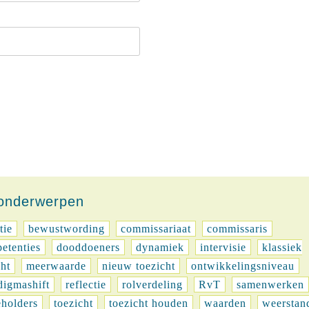
-onderwerpen
tie
bewustwording
commissariaat
commissaris
etenties
dooddoeners
dynamiek
intervisie
klassiek
cht
meerwaarde
nieuw toezicht
ontwikkelingsniveau
digmashift
reflectie
rolverdeling
RvT
samenwerken
eholders
toezicht
toezicht houden
waarden
weerstan