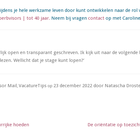
e tijdens je hele werkzame leven door kunt ontwikkelen naar de ro
erbvisors | tot 40 jaar.
Neem bij vragen
contact
op met Caroline 
lijk open en transparant geschreven. Ik kijk uit naar de volgende 
ezen. Wellicht dat je stage kunt lopen?’
sor Mail
VacatureTips
23 december 2022
door
Natascha Drost
,
op
urrijke hoeden
De oriëntatie op toezic