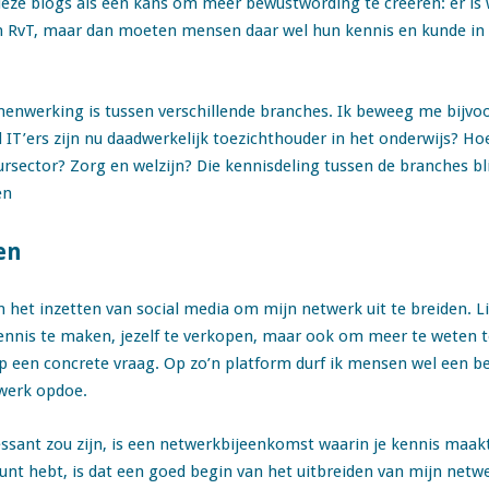
 deze blogs als een kans om meer bewustwording te creëren: er is w
 RvT, maar dan moeten mensen daar wel hun kennis en kunde in k
enwerking is tussen verschillende branches. Ik beweeg me bijvoor
IT’ers zijn nu daadwerkelijk toezichthouder in het onderwijs? H
rsector? Zorg en welzijn? Die kennisdeling tussen de branches bli
en
en
 het inzetten van social media om mijn netwerk uit te breiden. 
nis te maken, jezelf te verkopen, maar ook om meer te weten te
p een concrete vraag. Op zo’n platform durf ik mensen wel een be
etwerk opdoe.
essant zou zijn, is een netwerkbijeenkomst waarin je kennis maa
nt hebt, is dat een goed begin van het uitbreiden van mijn netw