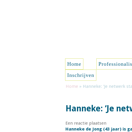
Spring naar de inhoud
Home
Professionali
Inschrijven
Home
»
Hanneke: ‘Je netwerk s
Hanneke: ‘Je ne
Een reactie plaatsen
Hanneke de Jong (43 jaar) is g