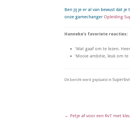
Ben jij je er al van bewust dat j
onze gamechanger
Opleiding Sup
Hanneke’s favoriete reacties:
‘Wat gaaf om te lezen. Heer
‘Mooie ambitie, leuk om te l
Superbvi
Dit bericht werd geplaatst in
Berichtnavigatie
←
Petje af voor een RvT met kle