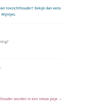
l van toezichthouder? Bekijk dan eens
Wijntjes.
blog!’
e
.
hthouder worden in een nieuw jasje
→