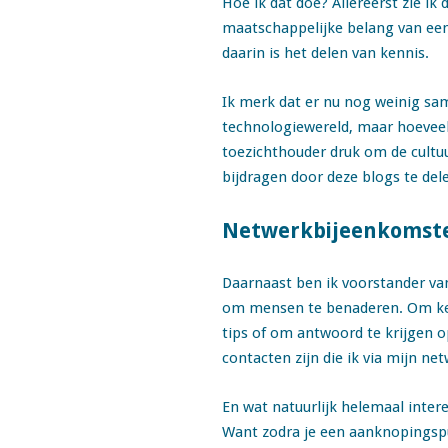
Hoe ik dat doe? Allereerst zie ik
maatschappelijke belang van een
daarin is het delen van kennis.
Ik merk dat er nu nog weinig sam
technologiewereld, maar hoeveel 
toezichthouder druk om de cultuu
bijdragen door deze blogs te del
Netwerkbijeenkomst
Daarnaast ben ik voorstander van
om mensen te benaderen. Om ken
tips of om antwoord te krijgen o
contacten zijn die ik via mijn n
En wat natuurlijk helemaal inter
Want zodra je een aanknopingspu