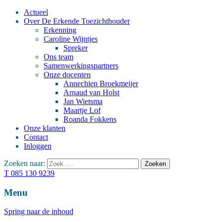
Actueel
Over De Erkende Toezichthouder
Erkenning
Caroline Wijntjes
Spreker
Ons team
Samenwerkingspartners
Onze docenten
Annechien Broekmeijer
Arnaud van Holst
Jan Wietsma
Maartje Lof
Roanda Fokkens
Onze klanten
Contact
Inloggen
Zoeken naar:
T 085 130 9239
Menu
Spring naar de inhoud