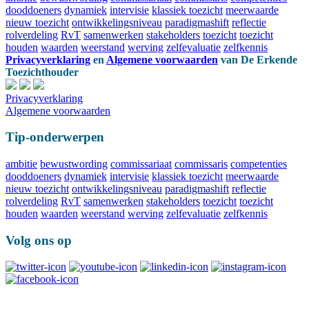
dooddoeners
dynamiek
intervisie
klassiek toezicht
meerwaarde
nieuw toezicht
ontwikkelingsniveau
paradigmashift
reflectie
rolverdeling
RvT
samenwerken
stakeholders
toezicht
toezicht
houden
waarden
weerstand
werving
zelfevaluatie
zelfkennis
Privacyverklaring
en
Algemene voorwaarden
van
De Erkende
Toezichthouder
Privacyverklaring
Algemene voorwaarden
Tip-onderwerpen
ambitie
bewustwording
commissariaat
commissaris
competenties
dooddoeners
dynamiek
intervisie
klassiek toezicht
meerwaarde
nieuw toezicht
ontwikkelingsniveau
paradigmashift
reflectie
rolverdeling
RvT
samenwerken
stakeholders
toezicht
toezicht
houden
waarden
weerstand
werving
zelfevaluatie
zelfkennis
Volg ons op