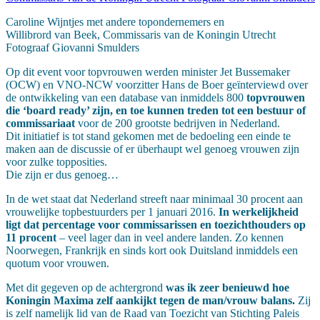
Caroline Wijntjes met andere topondernemers en
Willibrord van Beek, Commissaris van de Koningin Utrecht
Fotograaf Giovanni Smulders
Op dit event voor topvrouwen werden minister Jet Bussemaker
(OCW) en VNO-NCW voorzitter Hans de Boer geïnterviewd over
de ontwikkeling van een database van inmiddels 800
topvrouwen
die ‘board ready’ zijn, en toe kunnen treden tot een bestuur of
commissariaat
voor de 200 grootste bedrijven in Nederland.
Dit initiatief is tot stand gekomen met de bedoeling een einde te
maken aan de discussie of er überhaupt wel genoeg vrouwen zijn
voor zulke topposities.
Die zijn er dus genoeg…
In de wet staat dat Nederland streeft naar minimaal 30 procent aan
vrouwelijke topbestuurders per 1 januari 2016.
In werkelijkheid
ligt dat percentage voor commissarissen en toezichthouders op
11 procent
– veel lager dan in veel andere landen. Zo kennen
Noorwegen, Frankrijk en sinds kort ook Duitsland inmiddels een
quotum voor vrouwen.
Met dit gegeven op de achtergrond
was ik zeer benieuwd hoe
Koningin Maxima zelf aankijkt tegen de man/vrouw balans.
Zij
is zelf namelijk lid van de Raad van Toezicht van Stichting Paleis