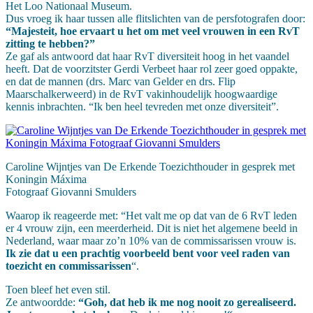
Het Loo Nationaal Museum.
Dus vroeg ik haar tussen alle flitslichten van de persfotografen door:
“Majesteit, hoe ervaart u het om met veel vrouwen in een RvT
zitting te hebben?”
Ze gaf als antwoord dat haar RvT diversiteit hoog in het vaandel
heeft. Dat de voorzitster Gerdi Verbeet haar rol zeer goed oppakte,
en dat de mannen (drs. Marc van Gelder en drs. Flip
Maarschalkerweerd) in de RvT vakinhoudelijk hoogwaardige
kennis inbrachten. “Ik ben heel tevreden met onze diversiteit”.
Caroline Wijntjes van De Erkende Toezichthouder in gesprek met
Koningin Máxima
Fotograaf Giovanni Smulders
Waarop ik reageerde met: “Het valt me op dat van de 6 RvT leden
er 4 vrouw zijn, een meerderheid. Dit is niet het algemene beeld in
Nederland, waar maar zo’n 10% van de commissarissen vrouw is.
Ik zie dat u een prachtig voorbeeld bent voor veel raden van
toezicht en commissarissen
“.
Toen bleef het even stil.
Ze antwoordde:
“Goh, dat heb ik me nog nooit zo gerealiseerd.