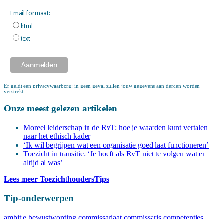
Email formaat:
html
text
Er geldt een privacywaarborg: in geen geval zullen jouw gegevens aan derden worden
verstrekt.
Onze meest gelezen artikelen
Moreel leiderschap in de RvT: hoe je waarden kunt vertalen
naar het ethisch kader
‘Ik wil begrijpen wat een organisatie goed laat functioneren’
Toezicht in transitie: ‘Je hoeft als RvT niet te volgen wat er
altijd al was’
Lees meer ToezichthoudersTips
Tip-onderwerpen
ambitie
bewustwording
commissariaat
commissaris
competenties