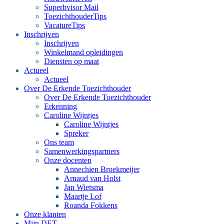
Superbvisor Mail
ToezichthouderTips
VacatureTips
Inschrijven
Inschrijven
Winkelmand opleidingen
Diensten op maat
Actueel
Actueel
Over De Erkende Toezichthouder
Over De Erkende Toezichthouder
Erkenning
Caroline Wijntjes
Caroline Wijntjes
Spreker
Ons team
Samenwerkingspartners
Onze docenten
Annechien Broekmeijer
Arnaud van Holst
Jan Wietsma
Maartje Lof
Roanda Fokkens
Onze klanten
Mijn DET