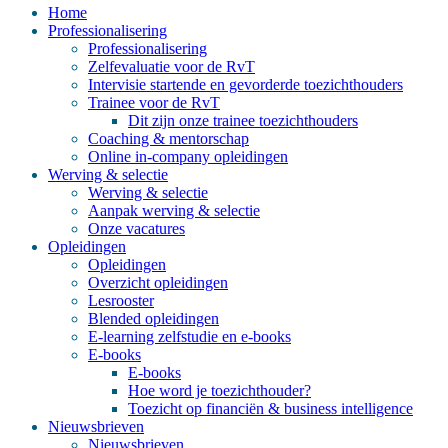
Home
Professionalisering
Professionalisering
Zelfevaluatie voor de RvT
Intervisie startende en gevorderde toezichthouders
Trainee voor de RvT
Dit zijn onze trainee toezichthouders
Coaching & mentorschap
Online in-company opleidingen
Werving & selectie
Werving & selectie
Aanpak werving & selectie
Onze vacatures
Opleidingen
Opleidingen
Overzicht opleidingen
Lesrooster
Blended opleidingen
E-learning zelfstudie en e-books
E-books
E-books
Hoe word je toezichthouder?
Toezicht op financiën & business intelligence
Nieuwsbrieven
Nieuwsbrieven