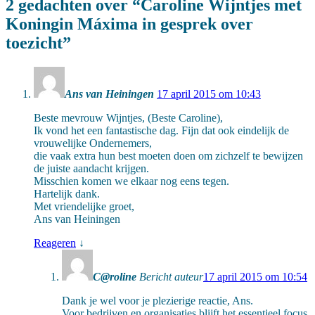
2 gedachten over “
Caroline Wijntjes met
Koningin Máxima in gesprek over
toezicht
”
Ans van Heiningen
17 april 2015 om 10:43
Beste mevrouw Wijntjes, (Beste Caroline),
Ik vond het een fantastische dag. Fijn dat ook eindelijk de
vrouwelijke Ondernemers,
die vaak extra hun best moeten doen om zichzelf te bewijzen
de juiste aandacht krijgen.
Misschien komen we elkaar nog eens tegen.
Hartelijk dank.
Met vriendelijke groet,
Ans van Heiningen
Reageren
↓
C@roline
Bericht auteur
17 april 2015 om 10:54
Dank je wel voor je plezierige reactie, Ans.
Voor bedrijven en organisaties blijft het essentieel focus