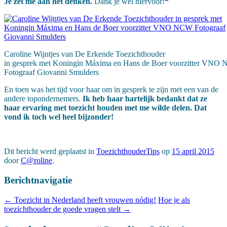
Je zet me aan het denken.
Dank je wel hiervoor!
“
Caroline Wijntjes van De Erkende Toezichthouder
in gesprek met Koningin Máxima en Hans de Boer voorzitter VNO
Fotograaf Giovanni Smulders
En toen was het tijd voor haar om in gesprek te zijn met een van de
andere topondernemers.
Ik heb haar hartelijk bedankt dat ze
haar ervaring met toezicht houden met me wilde delen. Dat
vond ik toch wel heel bijzonder!
Dit bericht werd geplaatst in
ToezichthouderTips
op
15 april 2015
door
C@roline
.
Berichtnavigatie
←
Toezicht in Nederland heeft vrouwen nódig!
Hoe je als
toezichthouder de goede vragen stelt
→