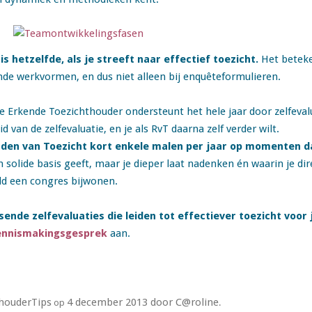
is hetzelfde, als je streeft naar effectief toezicht.
Het beteken
e werkvormen, en dus niet alleen bij enquêteformulieren.
 Erkende Toezichthouder ondersteunt het hele jaar door zelfevalu
 van de zelfevaluatie, en je als RvT daarna zelf verder wilt.
aden van Toezicht kort enkele malen per jaar op momenten 
 solide basis geeft, maar je dieper laat nadenken én waarin je di
eld een congres bijwonen.
passende zelfevaluaties die leiden tot effectiever toezicht voor
ennismakingsgesprek
aan.
houderTips
4 december 2013
door
C@roline
op
.