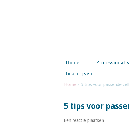
Spring naar de inhoud
Home
Professionali
Inschrijven
Home
»
5 tips voor passende zel
5 tips voor passe
Een reactie plaatsen