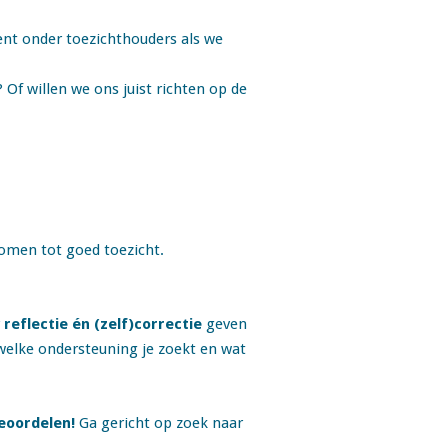
ent onder toezichthouders als we
f willen we ons juist richten op de
 komen tot goed toezicht.
r
reflectie én (zelf)correctie
geven
e welke ondersteuning je zoekt en wat
beoordelen!
Ga gericht op zoek naar