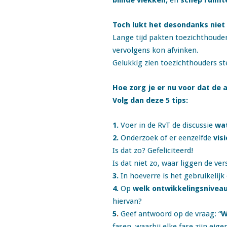
blinde vlekken,
en
schep ruimte
Toch lukt het desondanks niet
Lange tijd pakten toezichthouder
vervolgens kon afvinken.
Gelukkig zien toezichthouders st
Hoe zorg je er nu voor dat de a
Volg dan deze 5 tips:
1.
Voer in de RvT de discussie
wat
2.
Onderzoek of er eenzelfde
vis
Is dat zo? Gefeliciteerd!
Is dat niet zo, waar liggen de ver
3.
In hoeverre is het gebruikelij
4.
Op
welk ontwikkelingsniveau 
hiervan?
5
.
Geef antwoord op de vraag: “
W
fasen, waarbij elke fase zijn ei