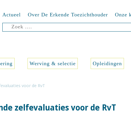
Actueel
Over De Erkende Toezichthouder
Onze k
Zoeken
naar:
sering
Werving & selectie
Opleidingen
fevaluaties voor de RvT
nde zelfevaluaties voor de RvT