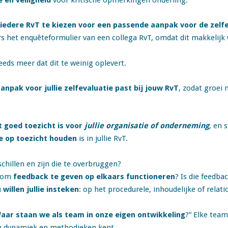
 en veiligheid
voor kritische opmerkingen onderling.
 iedere RvT te kiezen voor een passende aanpak voor de zelfe
s het enquêteformulier van een collega RvT, omdat dit makkelijk 
eeds meer dat dit te weinig oplevert.
anpak voor jullie zelfevaluatie past bij jouw RvT
, zodat groei
 goed toezicht is voor
jullie organisatie of onderneming
, en 
ie op toezicht houden
is in jullie RvT.
schillen en zijn die te overbruggen?
k om
feedback te geven op elkaars functioneren
? Is die feedba
willen jullie insteken
: op het procedurele, inhoudelijke of relat
aar staan we als team in onze eigen ontwikkeling
?” Elke team
gen dynamiek en methodieken kent.