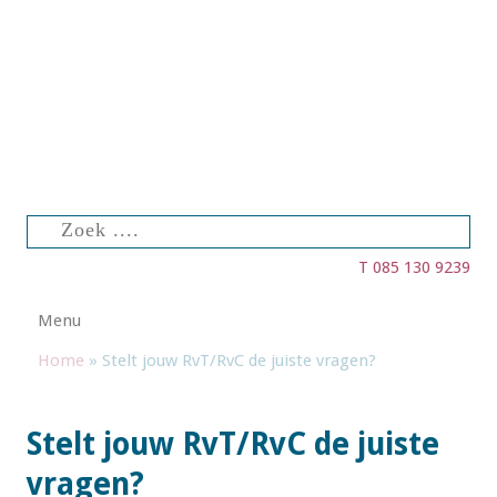
Zoeken
naar:
T 085 130 9239
Spring naar de inhoud
Menu
Home
»
Stelt jouw RvT/RvC de juiste vragen?
Stelt jouw RvT/RvC de juiste
vragen?