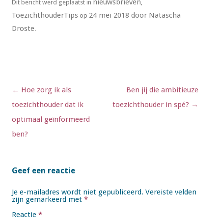
nieuwsbrieven
Dit bericht werd geplaatst in
,
ToezichthouderTips
24 mei 2018
door
Natascha
op
Droste
.
Berichtnavigatie
←
Hoe zorg ik als
Ben jij die ambitieuze
toezichthouder dat ik
toezichthouder in spé?
→
optimaal geïnformeerd
ben?
Geef een reactie
Je e-mailadres wordt niet gepubliceerd.
Vereiste velden
zijn gemarkeerd met
*
Reactie
*