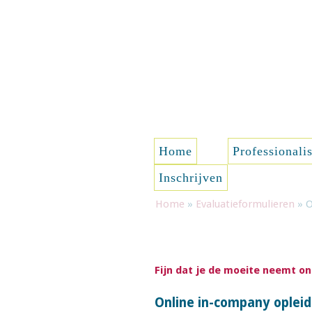
Spring naar de inhoud
Home
Professionali
Inschrijven
Home
»
Evaluatieformulieren
»
O
Fijn dat je de moeite neemt 
Online in-company opleid