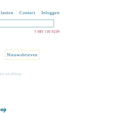
lanten
Contact
Inloggen
T 085 130 9239
Nieuwsbrieven
gen na afloop
oop