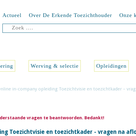
Actueel
Over De Erkende Toezichthouder
Onze k
Zoeken
naar:
sering
Werving & selectie
Opleidingen
nline in-company opleiding Toezichtvisie en toezichtkader – vra
onderstaande vragen te beantwoorden. Bedankt!
ing Toezichtvisie en toezichtkader - vragen na afl