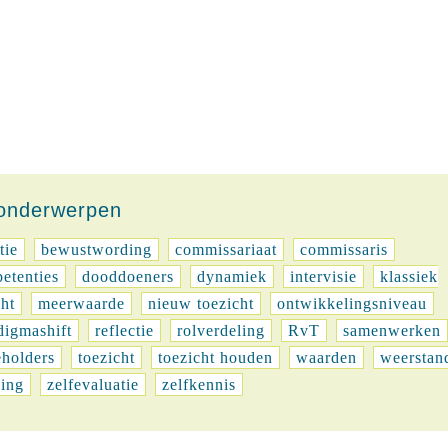
-onderwerpen
tie
bewustwording
commissariaat
commissaris
etenties
dooddoeners
dynamiek
intervisie
klassiek
cht
meerwaarde
nieuw toezicht
ontwikkelingsniveau
digmashift
reflectie
rolverdeling
RvT
samenwerken
eholders
toezicht
toezicht houden
waarden
weerstan
ing
zelfevaluatie
zelfkennis