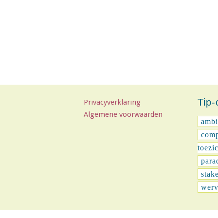
Tip
Privacyverklaring
Algemene voorwaarden
ambi
comp
toezi
para
stak
werv