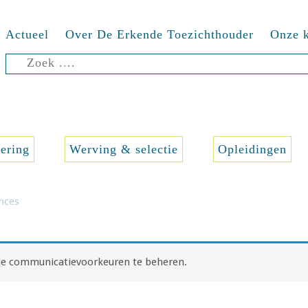
Actueel
Over De Erkende Toezichthouder
Onze k
Zoeken
naar:
sering
Werving & selectie
Opleidingen
nces
e communicatievoorkeuren te beheren.