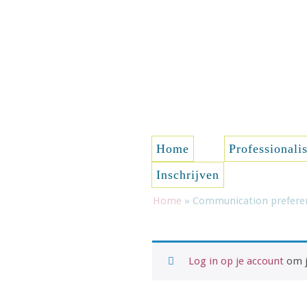
Spring naar de inhoud
Home
Professionali
Inschrijven
Home
»
Communication prefere
Log in op je account
om j