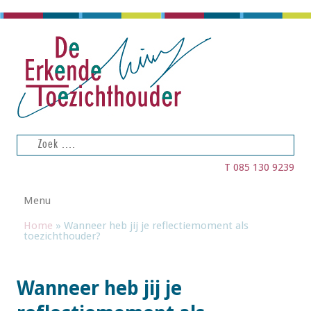
Zoeken
naar:
T 085 130 9239
Spring naar de inhoud
Menu
Home
»
Wanneer heb jij je reflectiemoment als
toezichthouder?
Wanneer heb jij je