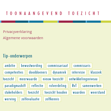
Privacyverklaring
Algemene voorwaarden
Tip-onderwerpen
ambitie
bewustwording
commissariaat
commissaris
competenties
dooddoeners
dynamiek
intervisie
klassiek
toezicht
meerwaarde
nieuw toezicht
ontwikkelingsniveau
paradigmashift
reflectie
rolverdeling
RvT
samenwerken
stakeholders
toezicht
toezicht houden
waarden
weerstand
werving
zelfevaluatie
zelfkennis