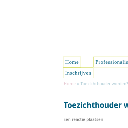
Spring naar de inhoud
Home
Professionali
Inschrijven
Home
»
Toezichthouder worden?
Toezichthouder 
Een reactie plaatsen