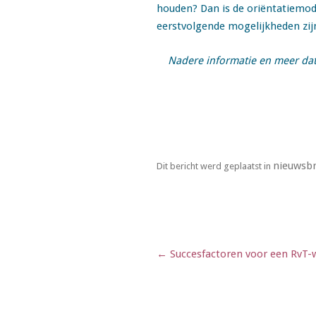
houden? Dan is de oriëntatiemodul
eerstvolgende mogelijkheden zi
Nadere informatie en meer data
nieuwsbr
Dit bericht werd geplaatst in
Berichtnavigatie
←
Succesfactoren voor een RvT-w