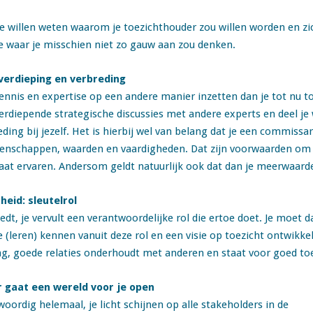
e willen weten waarom je toezichthouder zou willen worden en zich
tje waar je misschien niet zo gauw aan zou denken.
 verdieping en verbreding
kennis en expertise op een andere manier inzetten dan je tot nu t
rdiepende strategische discussies met andere experts en deel je w
ding bij jezelf. Het is hierbij wel van belang dat je een commissa
eigenschappen, waarden en vaardigheden. Dat zijn voorwaarden om 
gaat ervaren. Andersom geldt natuurlijk ook dat dan je meerwaarde
eid: sleutelrol
dt, je vervult een verantwoordelijke rol die ertoe doet. Je moet d
leren) kennen vanuit deze rol en een visie op toezicht ontwikkelen
g, goede relaties onderhoudt met anderen en staat voor goed toe
r gaat een wereld voor je open
woordig helemaal, je licht schijnen op alle stakeholders in de