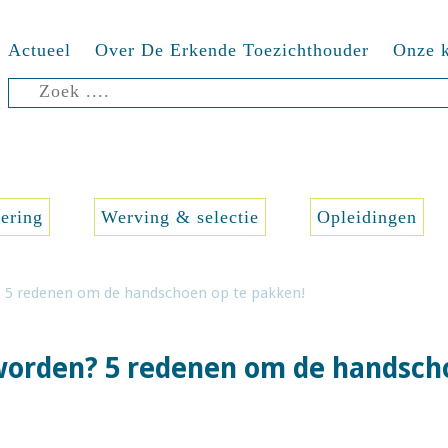
Actueel
Over De Erkende Toezichthouder
Onze k
Zoeken
naar:
sering
Werving & selectie
Opleidingen
 5 redenen om de handschoen op te pakken!
worden? 5 redenen om de handsch