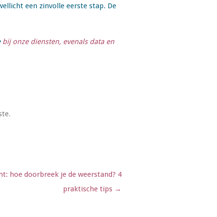
ellicht een zinvolle eerste stap. De
e
bij onze diensten, evenals data en
ste
.
t: hoe doorbreek je de weerstand? 4
praktische tips
→