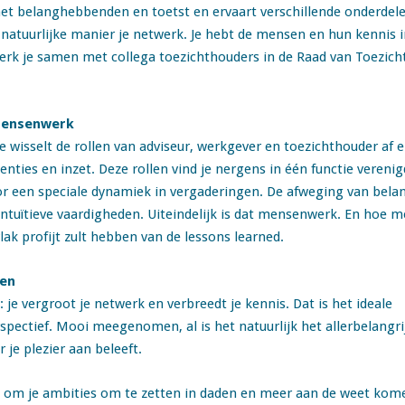
met belanghebbenden en toetst en ervaart verschillende onderdelen
 natuurlijke manier je netwerk. Je hebt de mensen en hun kennis 
erk je samen met collega toezichthouders in de Raad van Toezicht 
 mensenwerk
e wisselt de rollen van adviseur, werkgever en toezichthouder af 
ties en inzet. Deze rollen vind je nergens in één functie verenigd
or een speciale dynamiek in vergaderingen. De afweging van bela
tuïtieve vaardigheden. Uiteindelijk is dat mensenwerk. En hoe mee
ak profijt zult hebben van de lessons learned.
gen
 je vergroot je netwerk en verbreedt je kennis. Dat is het ideale
spectief. Mooi meegenomen, al is het natuurlijk het allerbelangr
r je plezier aan beleeft.
zin om je ambities om te zetten in daden en meer aan de weet kome