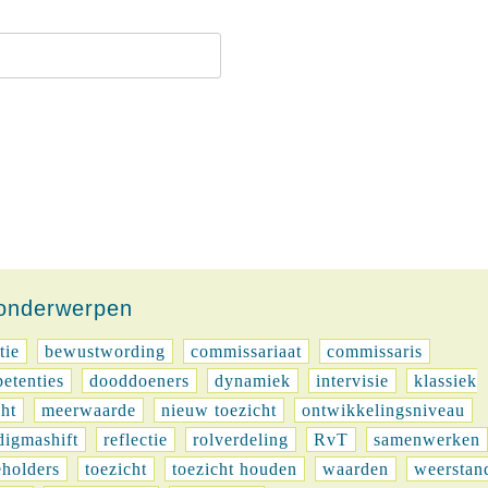
-onderwerpen
tie
bewustwording
commissariaat
commissaris
etenties
dooddoeners
dynamiek
intervisie
klassiek
cht
meerwaarde
nieuw toezicht
ontwikkelingsniveau
digmashift
reflectie
rolverdeling
RvT
samenwerken
eholders
toezicht
toezicht houden
waarden
weerstan