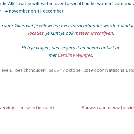
e ‘Alles wat je wilt weten over toezichthouder worden’ voor jou w
jn 14 november en 11 december.
 voor ‘Alles wat je wilt weten over toezichthouder worden’ vind j
locaties
. Je kunt je ook
meteen inschrijven
.
Heb je vragen, stel ze gerust en neem contact op
met
Caroline Wijntjes
.
ieven
ToezichthouderTips
17 oktober 2019
door
Natascha Dro
,
op
ervings- en selectietraject
Bouwen aan nieuw toezich