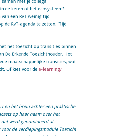
f, samen met je collega
 in de keten of het ecosysteem?
 van een RvT weinig tijd
p de RvT-agenda te zetten. ‘Tijd
met het toezicht op transities binnen
n De Erkende Toezichthouder. Het
rede maatschappelijke transities, wat
dt. Of kies voor de
e-learning/
rt en het brein achter een praktische
odcasts op haar naam over het
, dat werd genomineerd als
k voor de verdiepingsmodule Toezicht