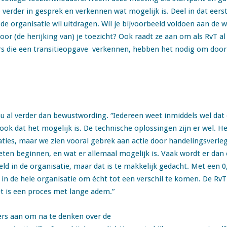
rder in gesprek en verkennen wat mogelijk is. Deel in dat eerst
e organisatie wil uitdragen. Wil je bijvoorbeeld voldoen aan de we
voor (de herijking van) je toezicht? Ook raadt ze aan om als RvT a
ers die een transitieopgave verkennen, hebben het nodig om door
u al verder dan bewustwording. “Iedereen weet inmiddels wel dat e
ok dat het mogelijk is. De technische oplossingen zijn er wel. He
ties, maar we zien vooral gebrek aan actie door handelingsverle
ten beginnen, en wat er allemaal mogelijk is. Vaak wordt er dan
in de organisatie, maar dat is te makkelijk gedacht. Met een 0,6
 in de hele organisatie om écht tot een verschil te komen. De RvT k
et is een proces met lange adem.”
ers aan om na te denken over de