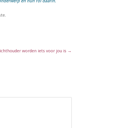
 onderwerp en hun rol daarin.
ste
.
ichthouder worden iets voor jou is
→