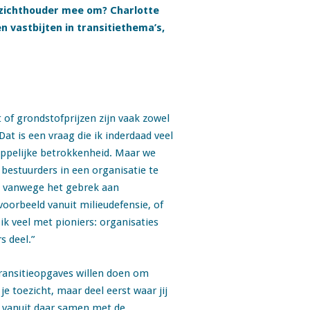
oezichthouder mee om? Charlotte
en vastbijten in transitiethema’s,
 of grondstofprijzen zijn vaak zowel
Dat is een vraag die ik inderdaad veel
appelijke betrokkenheid. Maar we
bestuurders in een organisatie te
es, vanwege het gebrek aan
voorbeeld vanuit milieudefensie, of
ik veel met pioniers: organisaties
s deel.”
 transitieopgaves willen doen om
e toezicht, maar deel eerst waar jij
a vanuit daar samen met de