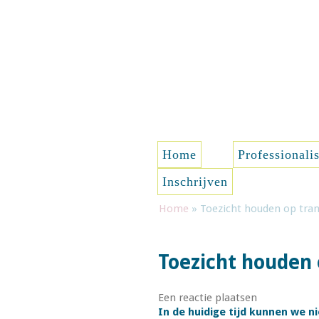
Spring naar de inhoud
Home
Professionali
Inschrijven
Home
»
Toezicht houden op tran
Toezicht houden 
Een reactie plaatsen
In de huidige tijd kunnen we n