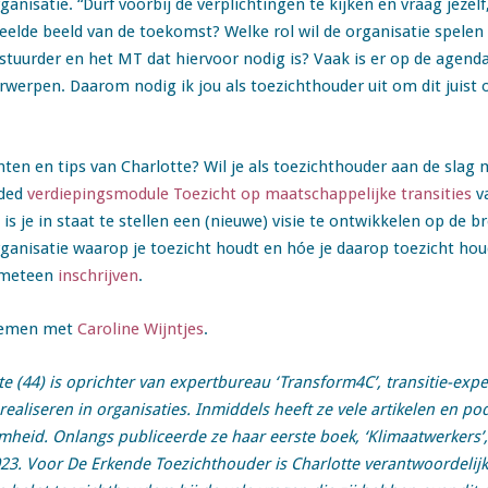
anisatie. “Durf voorbij de verplichtingen te kijken en vraag jezel
edeelde beeld van de toekomst? Welke rol wil de organisatie spelen
stuurder en het MT dat hiervoor nodig is? Vaak is er op de agenda
rwerpen. Daarom nodig ik jou als toezichthouder uit om dit juist o
ten en tips van Charlotte? Wil je als toezichthouder aan de slag 
ded
verdiepingsmodule Toezicht op maatschappelijke transities
va
s je in staat te stellen een (nieuwe) visie te ontwikkelen op de b
anisatie waarop je toezicht houdt en hóe je daarop toezicht hou
k meteen
inschrijven
.
pnemen met
Caroline Wijntjes
.
te (44) is oprichter van expertbureau ‘Transform4C’, transitie-expe
realiseren in organisaties. Inmiddels heeft ze vele artikelen en p
mheid. Onlangs publiceerde ze haar eerste boek, ‘Klimaatwerkers’
3. Voor De Erkende Toezichthouder is Charlotte verantwoordelij