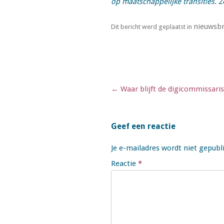
op maatschappelijke transities. Z
nieuwsbr
Dit bericht werd geplaatst in
Berichtnavigatie
←
Waar blijft de digicommissari
Geef een reactie
Je e-mailadres wordt niet gepubl
Reactie
*