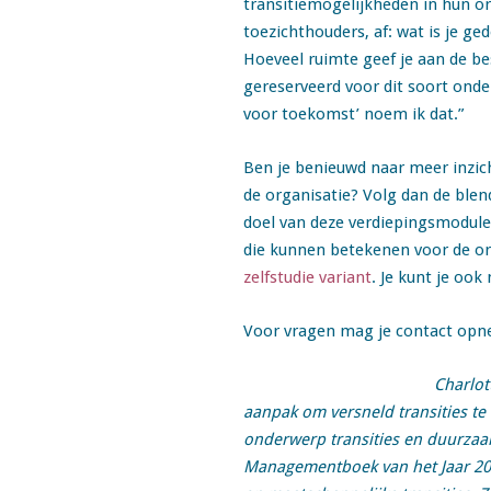
transitiemogelijkheden in hun org
toezichthouders, af: wat is je g
Hoeveel ruimte geef je aan de be
gereserveerd voor dit soort onde
voor toekomst’ noem ik dat.”
Ben je benieuwd naar meer inzich
de organisatie? Volg dan de blen
doel van deze verdiepingsmodule i
die kunnen betekenen voor de org
zelfstudie variant
.
Je kunt je oo
Voor vragen mag je contact o
Charlot
aanpak om versneld transities te 
onderwerp transities en duurzaa
Managementboek van het Jaar 202