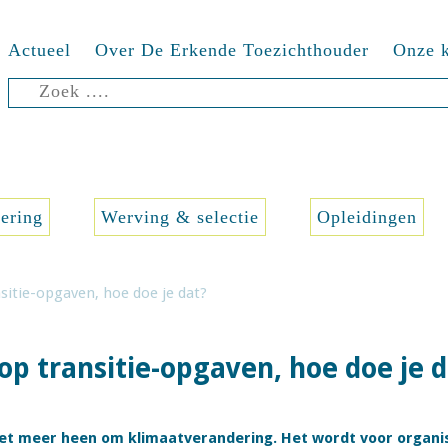
Actueel
Over De Erkende Toezichthouder
Onze k
Zoeken
naar:
sering
Werving & selectie
Opleidingen
sitie-opgaven, hoe doe je dat?
op transitie-opgaven, hoe doe je d
iet meer heen om klimaatverandering. Het wordt voor organis