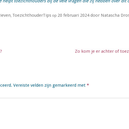
e helpt toezichthouders bij de vele vragen die zij hebben over dit
ieven
ToezichthouderTips
20 februari 2024
door
Natascha Dro
,
op
s?
Zo kom je er achter of toez
iceerd.
Vereiste velden zijn gemarkeerd met
*