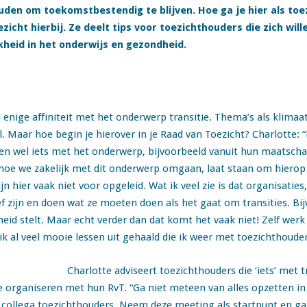
uden om toekomstbestendig te blijven. Hoe ga je hier als t
icht hierbij. Ze deelt tips voor toezichthouders die zich will
kheid in het onderwijs en gezondheid.
enige affiniteit met het onderwerp transitie. Thema’s als klimaat
l. Maar hoe begin je hierover in je Raad van Toezicht? Charlotte: “
en wel iets met het onderwerp, bijvoorbeeld vanuit hun maatsch
hoe we zakelijk met dit onderwerp omgaan, laat staan om hierop 
ijn hier vaak niet voor opgeleid. Wat ik veel zie is dat organisati
f zijn en doen wat ze moeten doen als het gaat om transities. Bij
heid stelt. Maar echt verder dan dat komt het vaak niet! Zelf werk 
ik al veel mooie lessen uit gehaald die ik weer met toezichthouder
Charlotte adviseert toezichthouders die ‘iets’ met
e organiseren met hun RvT. “Ga niet meteen van alles opzetten in j
 collega toezichthouders. Neem deze meeting als startpunt en g