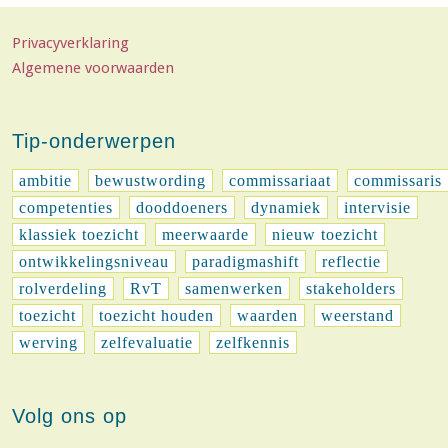
Privacyverklaring
Algemene voorwaarden
Tip-onderwerpen
ambitie
bewustwording
commissariaat
commissaris
competenties
dooddoeners
dynamiek
intervisie
klassiek toezicht
meerwaarde
nieuw toezicht
ontwikkelingsniveau
paradigmashift
reflectie
rolverdeling
RvT
samenwerken
stakeholders
toezicht
toezicht houden
waarden
weerstand
werving
zelfevaluatie
zelfkennis
Volg ons op