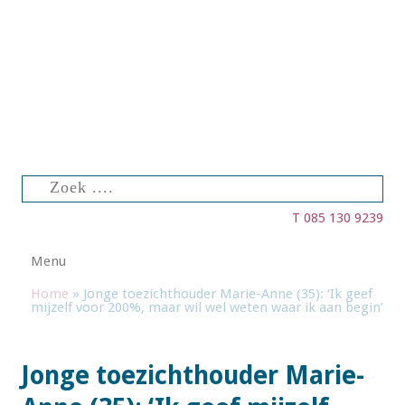
Zoeken
naar:
T 085 130 9239
Spring naar de inhoud
Menu
Home
»
Jonge toezichthouder Marie-Anne (35): ‘Ik geef
mijzelf voor 200%, maar wil wel weten waar ik aan begin’
Jonge toezichthouder Marie-