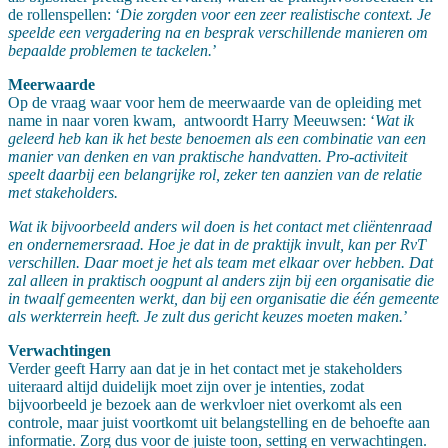
de rollenspellen: ‘
Die zorgden voor een zeer realistische context. Je
speelde een vergadering na en besprak verschillende manieren om
bepaalde problemen te tackelen.
’
Meerwaarde
Op de vraag waar voor hem de meerwaarde van de opleiding met
name in naar voren kwam, antwoordt Harry Meeuwsen: ‘
Wat ik
geleerd heb kan ik het beste benoemen als een combinatie van een
manier van denken en van praktische handvatten. Pro-activiteit
speelt daarbij een belangrijke rol, zeker ten aanzien van de relatie
met stakeholders.
Wat ik bijvoorbeeld anders wil doen is het contact met cliëntenraad
en ondernemersraad. Hoe je dat in de praktijk invult, kan per RvT
verschillen. Daar moet je het als team met elkaar over hebben. Dat
zal alleen in praktisch oogpunt al anders zijn bij een organisatie die
in twaalf gemeenten werkt, dan bij een organisatie die één gemeente
als werkterrein heeft. Je zult dus gericht keuzes moeten maken.
’
Verwachtingen
Verder geeft Harry aan dat je in het contact met je stakeholders
uiteraard altijd duidelijk moet zijn over je intenties, zodat
bijvoorbeeld je bezoek aan de werkvloer niet overkomt als een
controle, maar juist voortkomt uit belangstelling en de behoefte aan
informatie. Zorg dus voor de juiste toon, setting en verwachtingen.