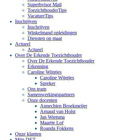
Superbvisor Mail
ToezichthouderTips
VacatureTips
Inschrijven
Inschrijven
Winkelmand opleidingen
Diensten op maat
Actueel
Actueel
Over De Erkende Toezichthouder
Over De Erkende Toezichthouder
Erkenning
Caroline Wijntjes
Caroline Wijntjes
Spreker
Ons team
Samenwerkingspartners
Onze docenten
Annechien Broekmeijer
Arnaud van Holst
Jan Wietsma
Maartje Lof
Roanda Fokkens
Onze klanten
Mijn DET