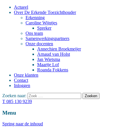
Actueel
Over De Erkende Toezichthouder
Erkenning
Caroline Wijntjes
Spreker
Ons team
Samenwerkingspartners
Onze docenten
Annechien Broekmeijer
Arnaud van Holst
Jan Wietsma
Maartje Lof
Roanda Fokkens
Onze klanten
Contact
Inloggen
Zoeken naar:
T 085 130 9239
Menu
Spring naar de inhoud