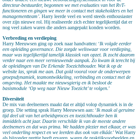
directeur-bestuurder, begonnen we met evaluaties van het RvT-
functioneren en gingen we meer in contact met stakeholders en het
managementteam’.
Harry leerde veel en werd steeds enthousiaster
over zijn nieuwe rol. Hij realiseerde zich echter tegelijkertijd dat er
nog veel zaken waren die anders aangepakt konden worden.
Verbreding en verdieping
Harry Meeuwsen ging op zoek naar handvatten: ‘
Ik volgde eerder
een opleiding governance. Die zorgde weliswaar voor verdieping,
maar was tegelijkertijd tamelijk klassiek van opzet. Ik zocht daarom
verder naar een meer vernieuwende aanpak. Zo kwam ik terecht bij
de opleidingen van De Erkende Toezichthouder. Wat ik op de
website las, sprak me aan. Dat gold vooral voor de onderwerpen
groepsdynamiek, teamontwikkeling, verbinding en contact met de
omgeving. Het maakte me nieuwsgierig en ik besloot de
basismodule ‘Op weg naar Nieuw Toezicht’ te volgen.
’
Diversiteit
De mix van deelnemers maakt dat er altijd volop dynamiek is in de
groep. Die setting sprak Harry Meeuwsen aan: ‘
Ik maak al geruime
tijd deel uit van het arbeidsproces en toezichthouder ben ik
inmiddels acht jaar. Daarin verschilde ik van de meeste andere
deelnemers en dat was prima. We hadden plezier met elkaar, er was
veel onderling respect en we leerden dus ook van elkáár.
’ Wat Harry
als bijzonder prettig heeft ervaren, waren de praktijkvoorbeelden en