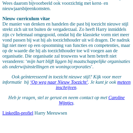
Wees daarom bijvoorbeeld ook voorzichtig met kerst- en
nieuwjaarsbijeenkomsten.
Nieuw curriculum vitae
De manier van denken en handelen die past bij toezicht nieuwe stijl
strekt zich uit tot buiten de vergaderzaal. Zo heeft Harry inmiddels
zijn cv helemaal omgegooid, omdat hij die klassieke vorm niet meer
vond passen bij wat hij als toezichthouder uit wil dragen. De nadruk
ligt niet meer op een opsomming van functies en competenties, maar
op de waarde die hij als toezichthouder toe wil voegen aan de
organisatie. Die organisatie zal trouwens wat hem betreft niet
veranderen: ‘
mijn hart blijft liggen bij maatschappelijke organisaties
als onderwijsinstellingen en woningcorporaties
’.
Ook geïnteresseerd in toezicht nieuwe stijl? Kijk voor meer
informatie bij
‘Op weg naar Nieuw Toezicht
’
. Je kunt je ook
meteen
inschrijven
.
Heb je vragen, stel ze gerust en neem contact op
met
Caroline
Wijntjes
.
LinkedIn-profiel
Harry Meeuwsen