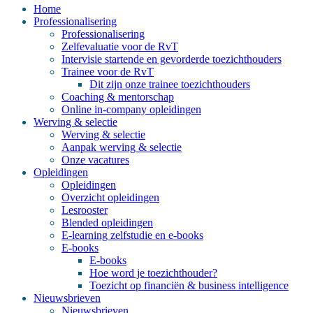
Home
Professionalisering
Professionalisering
Zelfevaluatie voor de RvT
Intervisie startende en gevorderde toezichthouders
Trainee voor de RvT
Dit zijn onze trainee toezichthouders
Coaching & mentorschap
Online in-company opleidingen
Werving & selectie
Werving & selectie
Aanpak werving & selectie
Onze vacatures
Opleidingen
Opleidingen
Overzicht opleidingen
Lesrooster
Blended opleidingen
E-learning zelfstudie en e-books
E-books
E-books
Hoe word je toezichthouder?
Toezicht op financiën & business intelligence
Nieuwsbrieven
Nieuwsbrieven