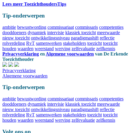
Lees meer ToezichthoudersTips
Tip-onderwerpen
ambitie
bewustwording
commissariaat
commissaris
competenties
dooddoeners
dynamiek
intervisie
klassiek toezicht
meerwaarde
nieuw toezicht
ontwikkelingsniveau
paradigmashift
reflectie
rolverdeling
RvT
samenwerken
stakeholders
toezicht
toezicht
houden
waarden
weerstand
werving
zelfevaluatie
zelfkennis
Privacyverklaring
en
Algemene voorwaarden
van
De Erkende
Toezichthouder
Privacyverklaring
Algemene voorwaarden
Tip-onderwerpen
ambitie
bewustwording
commissariaat
commissaris
competenties
dooddoeners
dynamiek
intervisie
klassiek toezicht
meerwaarde
nieuw toezicht
ontwikkelingsniveau
paradigmashift
reflectie
rolverdeling
RvT
samenwerken
stakeholders
toezicht
toezicht
houden
waarden
weerstand
werving
zelfevaluatie
zelfkennis
Volg ons op